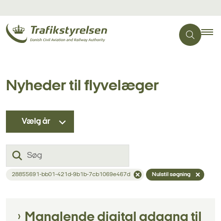
Nyheder til flyvelæger
Vælg år
Søg
28855691-bb01-421d-9b1b-7cb1069e467d
Nulstil søgning
Manglende digital adgang til