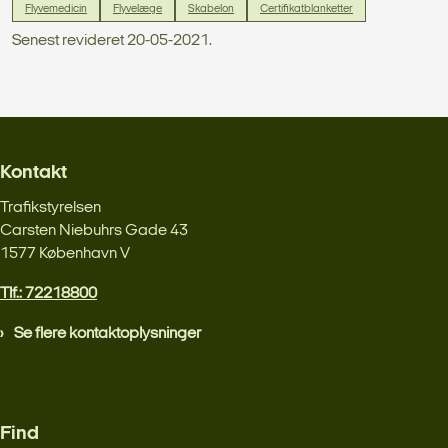
Flyvemedicin
Flyvelæge
Skabelon
Certifikatblanketter
Senest revideret 20-05-2021.
Kontakt
Trafikstyrelsen
Carsten Niebuhrs Gade 43
1577 København V
Tlf.: 72218800
Se flere kontaktoplysninger
Find