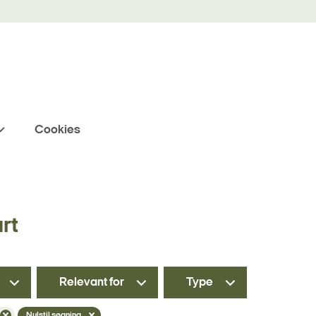
Cookies
rt
Relevant for
Type
Nulstil søgning