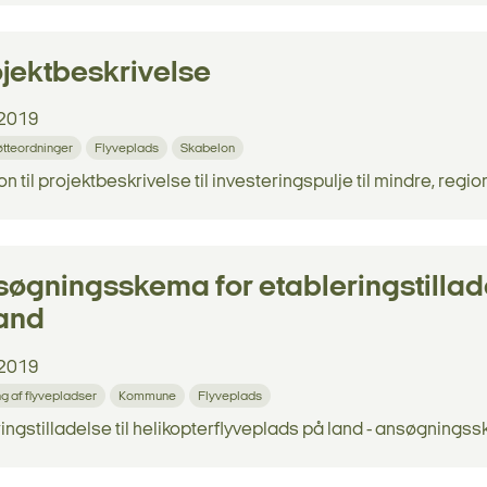
jektbeskrivelse
2019
tøtteordninger
Flyveplads
Skabelon
n til projektbeskrivelse til investeringspulje til mindre, regio
øgningsskema for etableringstillade
land
2019
ng af flyvepladser
Kommune
Flyveplads
ingstilladelse til helikopterflyveplads på land - ansøgnings