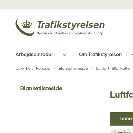
Arbejdsområder
Om Trafikstyrelsen
Du er her:
Forside
Blanketlisteside
Luftfart - Blanketter
Blanketlisteside
Luftfa
Tema
Flyveplads