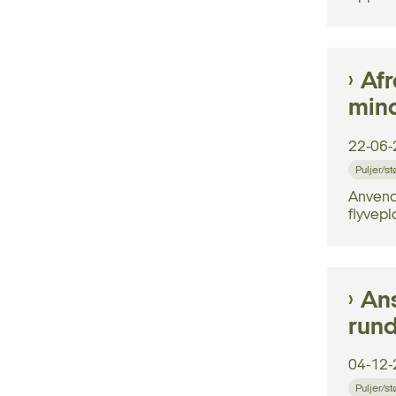
Afr
mind
22-06-
Puljer/s
Anvend 
flyvepl
Ans
run
04-12-
Puljer/s