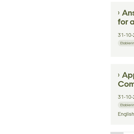
Ans
for 
31-10-
Etableri
App
Com
31-10-
Etableri
English