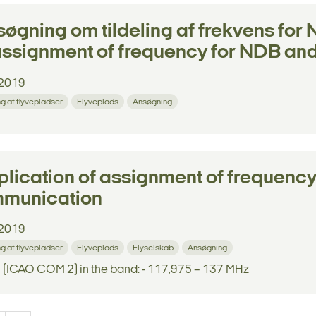
øgning om tildeling af frekvens for
assignment of frequency for NDB an
2019
ng af flyvepladser
Flyveplads
Ansøgning
lication of assignment of frequency
munication
2019
ng af flyvepladser
Flyveplads
Flyselskab
Ansøgning
 (ICAO COM 2) in the band: - 117,975 – 137 MHz