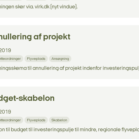
ngen sker via. virk.dk (nyt vindue).
ullering af projekt
2019
tøtteordninger
Flyveplads
Ansøgning
ngsskema til annullering af projekt indenfor investeringspulj
dget-skabelon
2019
tøtteordninger
Flyveplads
Skabelon
n til budget til investeringspulje til mindre, regionale flyvepl