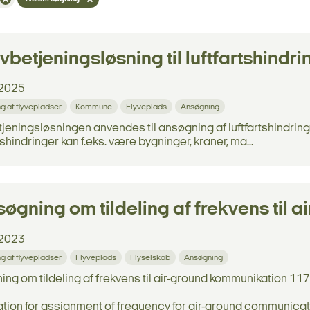
vbetjeningsløsning til luftfartshindri
2025
ng af flyvepladser
Kommune
Flyveplads
Ansøgning
jeningsløsningen anvendes til ansøgning af luftfartshindringe
tshindringer kan f.eks. være bygninger, kraner, ma...
øgning om tildeling af frekvens til
2023
ng af flyvepladser
Flyveplads
Flyselskab
Ansøgning
ng om tildeling af frekvens til air-ground kommunikation 11
tion for assignment of frequency for air-ground communicati