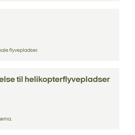
nale flyvepladser.
lse til helikopterflyvepladser
skema.