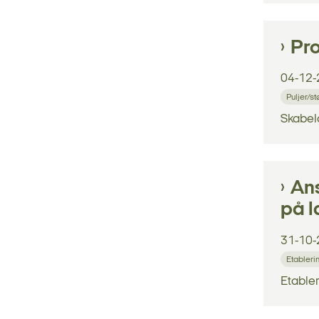
Pro
04-12-
Puljer/s
Skabelo
Ans
på 
31-10-
Etableri
Etabler