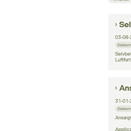
Sel
03-08-
Etableri
Selvbet
Luftfar
Ans
31-01-
Etableri
Ansøgni
Applica