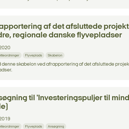
apportering af det afsluttede projekt 
re, regionale danske flyvepladser
2020
tøtteordninger
Flyveplads
Skabelon
denne skabelon ved afrapportering af det afsluttede projekt 
adser.
øgning til 'Investeringspuljer til min
de)
2019
tøtteordninger
Flyveplads
Ansøgning