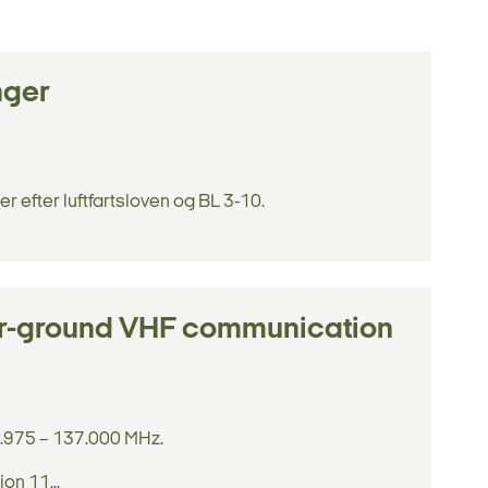
nger
r efter luftfartsloven og BL 3-10.
 air-ground VHF communication
7.975 – 137.000 MHz.
on 11...