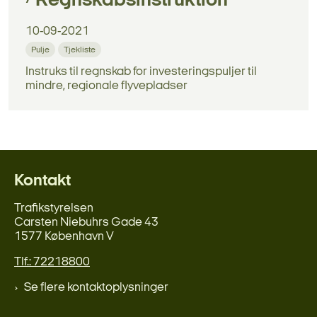
Regnskabsinstruktion
10-09-2021
Pulje
Tjekliste
Instruks til regnskab for investeringspuljer til
mindre, regionale flyvepladser
Kontakt
Trafikstyrelsen
Carsten Niebuhrs Gade 43
1577 København V
Tlf.: 72218800
Se flere kontaktoplysninger