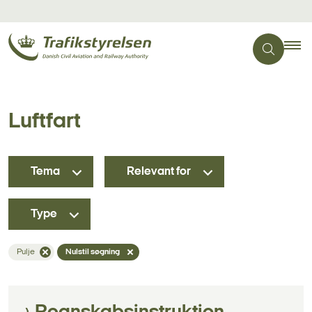
Luftfart
Tema
Relevant for
Type
Pulje
Nulstil søgning