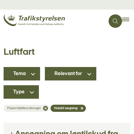
Luftfart
Tema
Relevant for
Type
Puljer/støtteordninger
Nulstil søgning