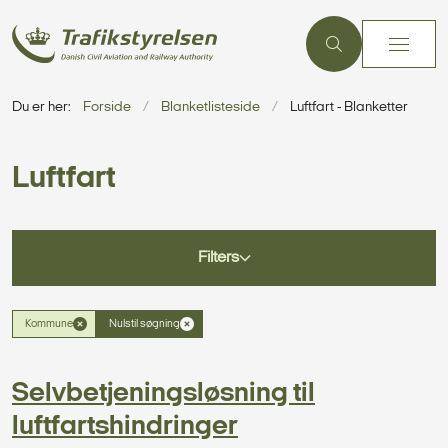
Du er her:
Forside
Blanketlisteside
Luftfart - Blanketter
Luftfart
Filters
Kommune
Nulstil søgning
Selvbetjeningsløsning til
luftfartshindringer