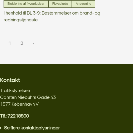
Etablering af flyvepladser
Flyveplads
Ansøgning
I henhold til BL 3-9: Bestemmelser om brand- og
redningstjeneste
1
2
Kontakt
Trafikstyrelsen
Carsten Niebuhrs Gade 43
1577 København V
Tlf.: 72218800
Se flere kontaktoplysninger