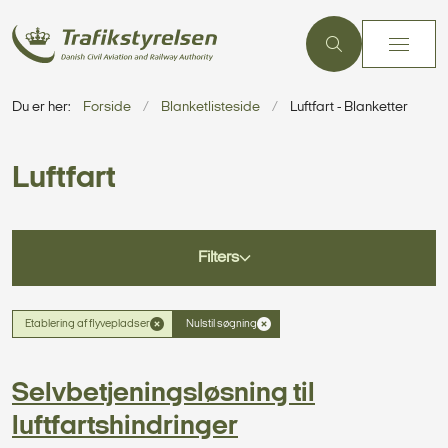
Du er her:
Forside
Blanketlisteside
Luftfart - Blanketter
Luftfart
Filters
Etablering af flyvepladser
Nulstil søgning
Selvbetjeningsløsning til
luftfartshindringer