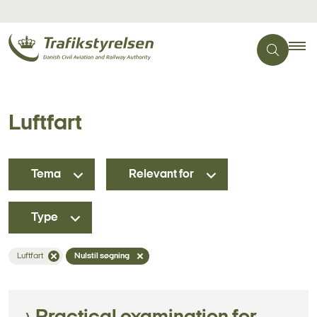
Luftfart
Tema
Relevant for
Type
Luftfart
Nulstil søgning