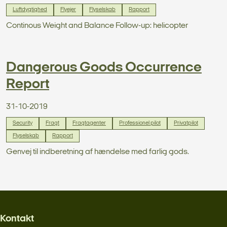
Luftdygtighed
Flyejer
Flyselskab
Rapport
Continous Weight and Balance Follow-up: helicopter
Dangerous Goods Occurrence
Report
31-10-2019
Security
Fragt
Fragtagenter
Professionel pilot
Privatpilot
Flyselskab
Rapport
Genvej til indberetning af hændelse med farlig gods.
Kontakt