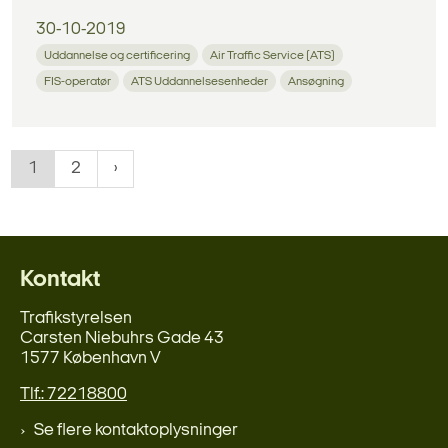
30-10-2019
Uddannelse og certificering
Air Traffic Service (ATS)
FIS-operatør
ATS Uddannelsesenheder
Ansøgning
1
2
Kontakt
Trafikstyrelsen
Carsten Niebuhrs Gade 43
1577 København V
Tlf.: 72218800
Se flere kontaktoplysninger