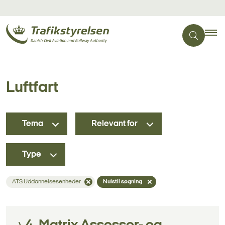
Luftfart
Tema
Relevant for
Type
ATS Uddannelsesenheder
Nulstil søgning