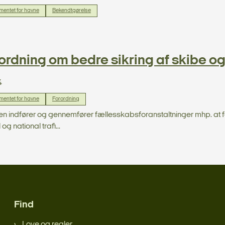
entet for havne
Bekendtgørelse
ordning om bedre sikring af skibe og
4
entet for havne
Forordning
n indfører og gennemfører fællesskabsforanstaltninger mhp. at for
g national trafi...
Find
Love og regler