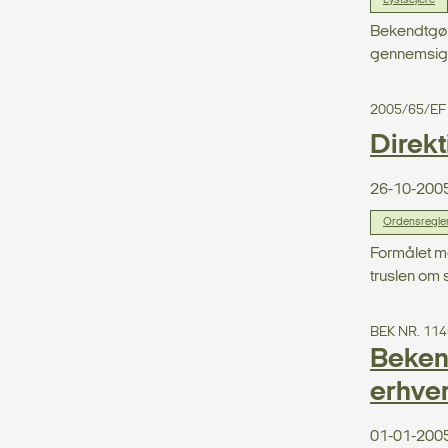
Lystsejlere
Bekendtgør
gennemsigt
2005/65/EF
Direkt
26-10-200
Ordensreglem
Formålet me
truslen om s
BEK NR. 114
Beken
erhve
01-01-200