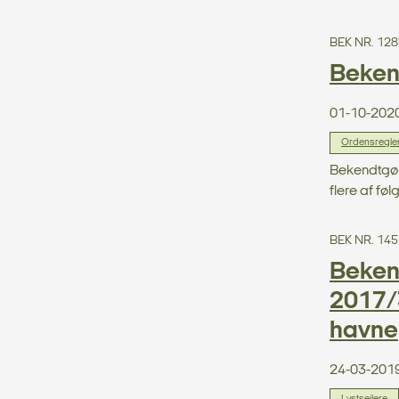
BEK NR. 128
Bekend
01-10-202
Ordensreglem
Bekendtgøre
flere af føl
BEK NR. 145
Beken
2017/3
havne
24-03-201