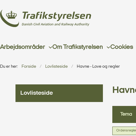
Arbejdsområder
Om Trafikstyrelsen
Cookies
Du er her:
Forside
Lovlisteside
Havne - Love og regler
Havn
Lovlisteside
Tema
Ordensreglem