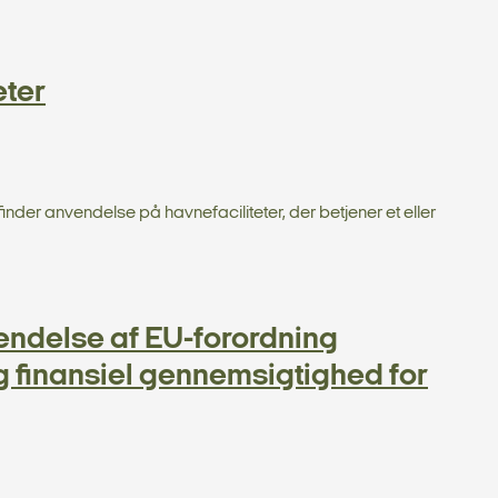
eter
nder anvendelse på havnefaciliteter, der betjener et eller
ndelse af EU-forordning
g finansiel gennemsigtighed for