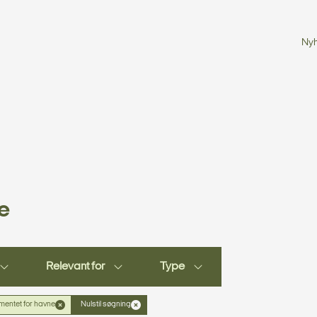
Ny
e
Relevant for
Type
entet for havne
Nulstil søgning