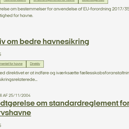
Havneforvaltere
Ordensreglementet for havne
Bekendtgørelse
else om bestemmelser for anvendelse af EU-forordning 2017/352 
ighed for havne.
iv om bedre havnesikring
5
entet for havne
Direktiv
d direktivet er at indføre og iværksætte fællesskabsforanstaltn
ikringsrelaterede...
6 AF 25/11/2004
dtgørelse om standardreglement for 
rvshavne
5