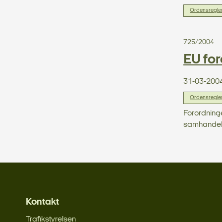
Ordensreglem
725/2004
EU for
31-03-200
Ordensreglem
Forordninge
samhandel o
Kontakt
Trafikstyrelsen