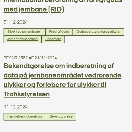
international befordring af farligt gods
med jernbane (RID)
31-12-2024
Sikkerhed på jernbanen
Fragt af gods
Godsoperatører og speditører
Jernbanevirksomhed
Reglement
BEK NR 1382 AF 21/11/2024
Bekendtgørelse om indberetning af
data på jernbaneområdet vedrørende
ulykker og forløbere for ulykker til
Trafikstyrelsen
11-12-2024
Hændelsesindberetning
Bekendtgørelse