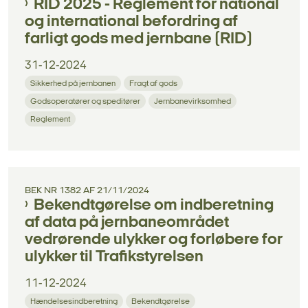
RID 2025 - Reglement for national
og international befordring af
farligt gods med jernbane (RID)
31-12-2024
Sikkerhed på jernbanen
Fragt af gods
Godsoperatører og speditører
Jernbanevirksomhed
Reglement
BEK NR 1382 AF 21/11/2024
Bekendtgørelse om indberetning
af data på jernbaneområdet
vedrørende ulykker og forløbere for
ulykker til Trafikstyrelsen
11-12-2024
Hændelsesindberetning
Bekendtgørelse