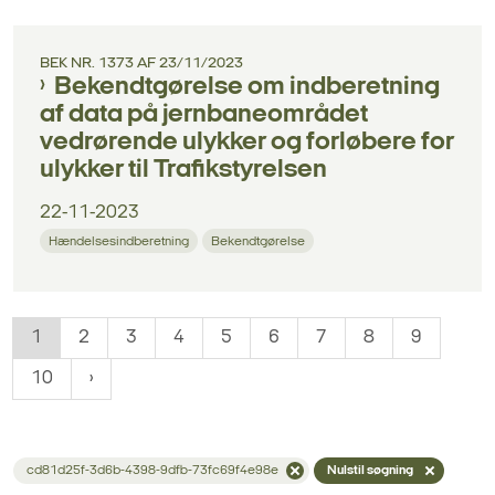
BEK NR. 1373 AF 23/11/2023
Bekendtgørelse om indberetning
af data på jernbaneområdet
vedrørende ulykker og forløbere for
ulykker til Trafikstyrelsen
22-11-2023
Hændelsesindberetning
Bekendtgørelse
1
2
3
4
5
6
7
8
9
10
cd81d25f-3d6b-4398-9dfb-73fc69f4e98e
Nulstil søgning