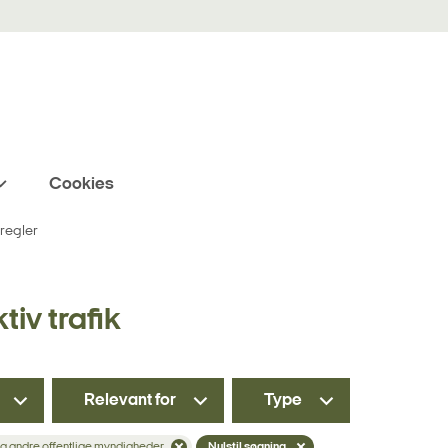
Cookies
 regler
tiv trafik
Relevant for
Type
 andre offentlige myndigheder
Nulstil søgning