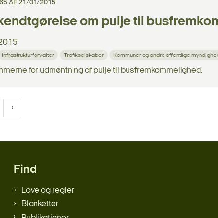
 65 AF 21/01/2015
kendtgørelse om pulje til busfremk
2015
Infrastrukturforvalter
Trafikselskaber
Kommuner og andre offentlige myndighe
merne for udmøntning af pulje til busfremkommelighed.
Find
Love og regler
Blanketter
Publikationer