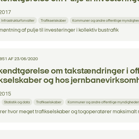
2017
Infrastrukturforvalter
Trafikselskaber
Kommuner og andre offentlige myndighe
ntning af pulje til investeringer i kollektiv bustrafik
 951 AF 23/06/2020
endtgørelse om takstændringer i offe
ikselskaber og hos jernbanevirksomh
2015
Statistik og data
Trafikselskaber
Kommuner og andre offentlige myndigheder
er hvor meget trafikselskaber og togoperatører maksimalt m