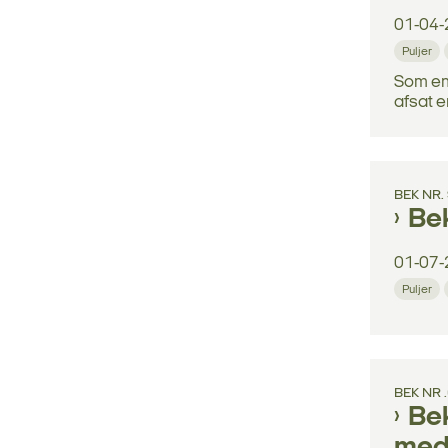
01-04-
Puljer
Som en 
afsat en
BEK NR.
Bek
01-07-
Puljer
BEK NR 
Bek
med 