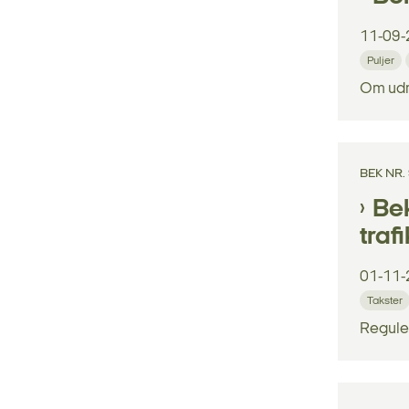
11-09-
Puljer
Om udmø
BEK NR.
Bek
traf
01-11-
Takster
Reguler