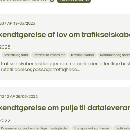
 537 AF 19/05/2025
endtgørelse af lov om trafikselskab
2025
Statistik og data
Infrastrukturforvalter
Trafikselskaber
Kommuner og andre
trafikselskaber fastlægger rammerne for den offentlige bust
, rutetilladelser, passagerrettighede...
 1242 AF 26/08/2022
endtgørelse om pulje til datalevera
2022
Kommuner og andre offentlige myndigheder
Transportvirksomheder
Trafiksel