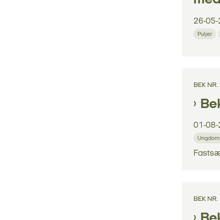
26-05-
Puljer
BEK NR.
Be
01-08-
Ungdoms
Fastsæ
BEK NR.
Bek