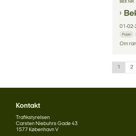
BEK NR.
Be
01-02-
Puljer
Om ram
1
2
Kontakt
Trafikstyrelsen
Carsten Niebuhrs Gade 43
1577 København V