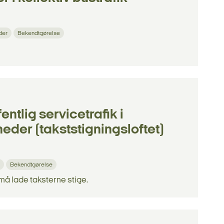
der
Bekendtgørelse
ntlig servicetrafik i
eder (takststigningsloftet)
Bekendtgørelse
å lade taksterne stige.