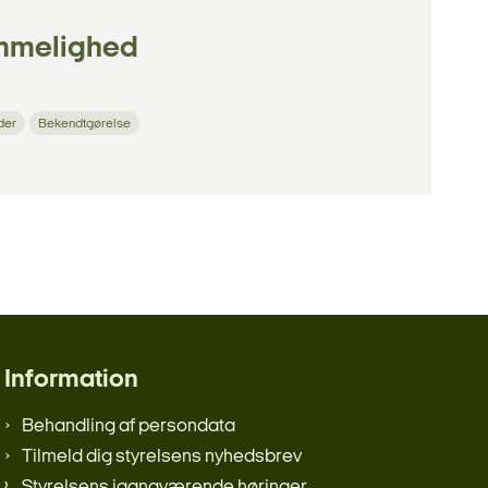
ommelighed
der
Bekendtgørelse
Information
Behandling af persondata
Tilmeld dig styrelsens nyhedsbrev
Styrelsens igangværende høringer