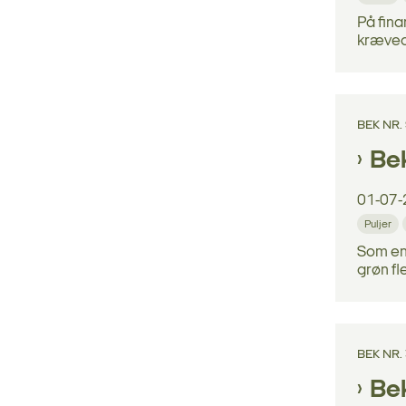
På finan
krævede
BEK NR. 
Bek
01-07-
Puljer
Som en 
grøn fle
BEK NR.
Bek