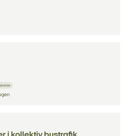
ørelse
ngen
 i kollektiv bustrafik