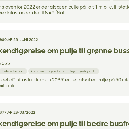
sloven for 2022 er der afsat en pulje på i alt 1 mio. kr. til støt
 datastandarder til NAP (Nati...
990 AF 26. JUNI 2022
endtgørelse om pulje til grønne buss
2022
Trafikselskaber
Kommuner og andre offentlige myndigheder
del af 'Infrastrukturplan 2035' er der afsat en pulje på 50 mio.
xtrafik.
 377 AF 23/03/2022
endtgørelse om pulje til bedre bus