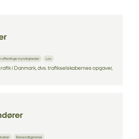
er
 offentlige myndigheder
Lov
rafik i Danmark, dvs. trafikselskabernes opgaver,
ndører
skaber
Bekendtgørelse