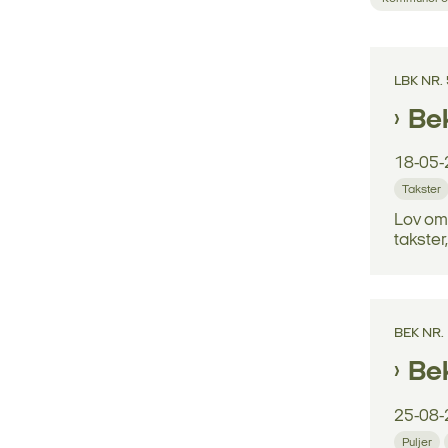
LBK NR.
Bek
18-05-
Takster
Lov om 
takster
BEK NR.
Bek
25-08-
Puljer