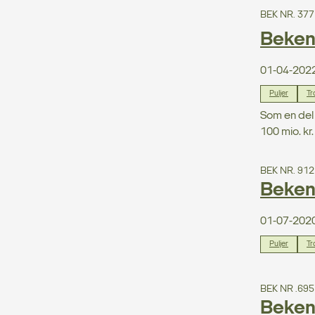
BEK NR. 377
Bekend
01-04-202
Puljer
Tr
Som en del 
100 mio. kr. 
BEK NR. 912
Bekend
01-07-202
Puljer
Tr
BEK NR .695
Bekend