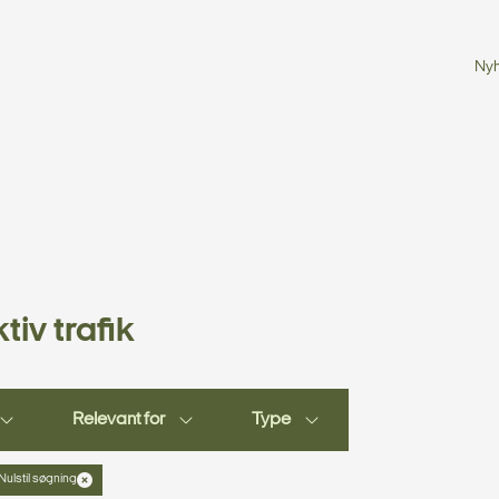
Ny
tiv trafik
Relevant for
Type
Nulstil søgning