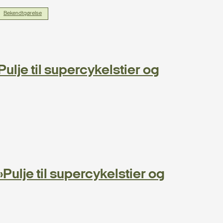
Bekendtgørelse
lje til supercykelstier og
ulje til supercykelstier og