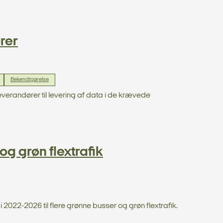
rer
Bekendtgørelse
taleverandører til levering af data i de krævede
g grøn flextrafik
 i 2022-2026 til flere grønne busser og grøn flextrafik.