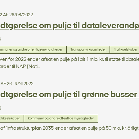
2 AF 26/08/2022
tgørelse om pulje til dataleverandø
2
mmuner og andre offentlige myndigheder
Transportvirksomheder
Trafikselskaber
en for 2022 er der afsat en pulje på i alt 1 mio. kr. til støtte til da
der til NAP (Nati...
 AF 26. JUNI 2022
tgørelse om pulje til grønne busser o
2
afikselskaber
Kommuner og andre offentlige myndigheder
f 'Infrastrukturplan 2035' er der afsat en pulje på 50 mio. kr. årligt