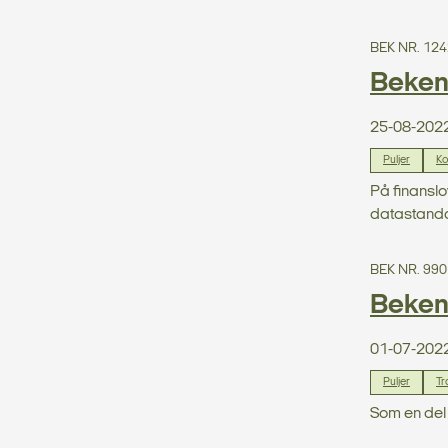
BEK NR. 124
Bekend
25-08-202
Puljer
Ko
På finanslov
datastandar
BEK NR. 990
Bekend
01-07-202
Puljer
Tr
Som en del a