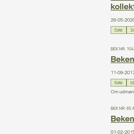
kollekt
26-05-202
Puljer
Tr
BEK NR. 104
Bekend
11-09-201
Puljer
In
Om udmøntnin
BEK NR. 65 
Beken
01-02-201