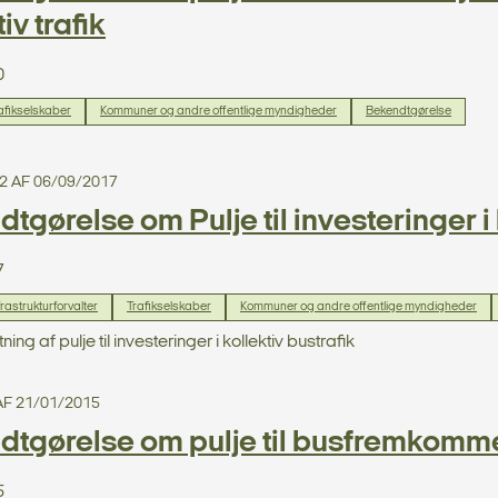
iv trafik
0
afikselskaber
Kommuner og andre offentlige myndigheder
Bekendtgørelse
2 AF 06/09/2017
tgørelse om Pulje til investeringer i 
7
frastrukturforvalter
Trafikselskaber
Kommuner og andre offentlige myndigheder
g af pulje til investeringer i kollektiv bustrafik
AF 21/01/2015
dtgørelse om pulje til busfremkomm
5