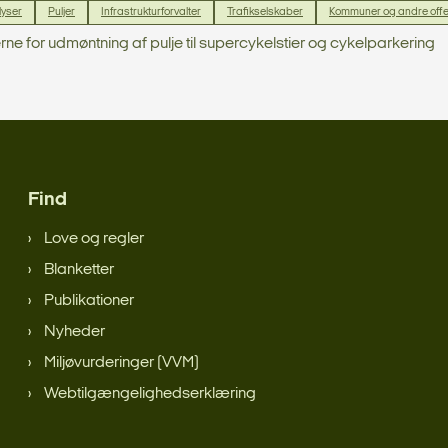
lyser
Puljer
Infrastrukturforvalter
Trafikselskaber
Kommuner og andre offe
 for udmøntning af pulje til supercykelstier og cykelparkering
Find
Love og regler
Blanketter
Publikationer
Nyheder
Miljøvurderinger (VVM)
Webtilgængelighedserklæring