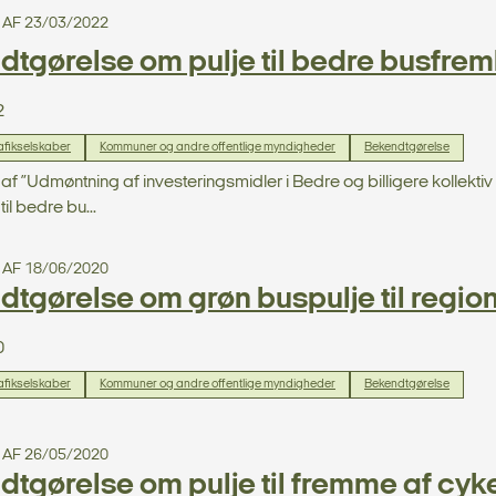
 AF 23/03/2022
tgørelse om pulje til bedre busfre
2
afikselskaber
Kommuner og andre offentlige myndigheder
Bekendtgørelse
af ”Udmøntning af investeringsmidler i Bedre og billigere kollektiv
til bedre bu...
 AF 18/06/2020
tgørelse om grøn buspulje til regio
0
afikselskaber
Kommuner og andre offentlige myndigheder
Bekendtgørelse
 AF 26/05/2020
tgørelse om pulje til fremme af cyk