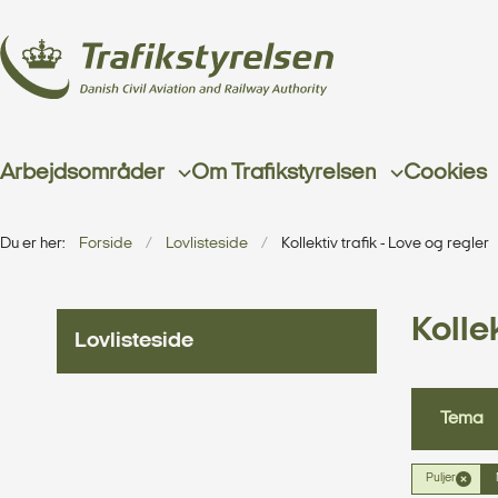
Arbejdsområder
Om Trafikstyrelsen
Cookies
Du er her:
Forside
Lovlisteside
Kollektiv trafik - Love og regler
Kollek
Lovlisteside
Tema
Puljer