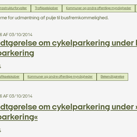
frastrukturforvalter
Trafikselskaber
Kommuner og andre offentlige myndigheder
e for udmøntning af pulje til busfremkommelighed.
6 AF 03/10/2014
tgørelse om cykelparkering under Pu
parkering
4
afikselskaber
Kommuner og andre offentlige myndigheder
Bekendtgørelse
6 AF 03/10/2014
tgørelse om cykelparkering under »P
parkering«
4