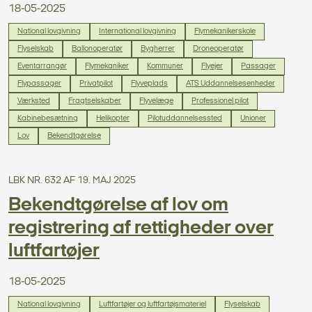
18-05-2025
National lovgivning
International lovgivning
Flymekanikerskole
Flyselskab
Ballonoperatør
Bygherrer
Droneoperatør
Eventarrangør
Flymekaniker
Kommuner
Flyejer
Passager
Flypassager
Privatpilot
Flyveplads
ATS Uddannelsesenheder
Værksted
Fragtselskaber
Flyvelæge
Professionel pilot
Kabinebesætning
Helikopter
Pilotuddannelsessted
Unioner
Lov
Bekendtgørelse
LBK NR. 632 AF 19. MAJ 2025
Bekendtgørelse af lov om
registrering af rettigheder over
luftfartøjer
18-05-2025
National lovgivning
Luftfartøjer og luftfartøjsmateriel
Flyselskab