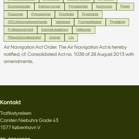
Droneoperatør
Eventarrangør
Flymekaniker
Kommuner
Flyejer
Passager
Flypassager
Privatpilot
Flyveplads
ATS Uddannelsesenheder
Værksted
Fragtselskaber
Flyvelæge
Professionel pilot
Kabinebesætning
Helikopter
Pilotuddannelsessted
Unioner
Lov
Air Navigation Act Order. The Air Navigation Act is hereby
notified, cf. Consolidated Act no. 1036 of 28 August 2013 with
amendments.
Kontakt
Trafikstyrelsen
Carsten Niebuhrs Gade 43
1577 København V