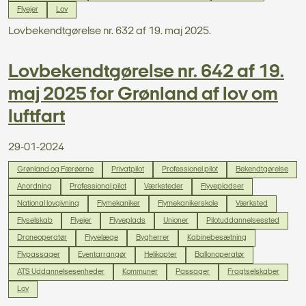
Flyejer
Lov
Lovbekendtgørelse nr. 632 af 19. maj 2025.
Lovbekendtgørelse nr. 642 af 19.
maj 2025 for Grønland af lov om
luftfart
29-01-2024
Grønland og Færøerne
Privatpilot
Professionel pilot
Bekendtgørelse
Anordning
Professional pilot
Værksteder
Flyvepladser
National lovgivning
Flymekaniker
Flymekanikerskole
Værksted
Flyselskab
Flyejer
Flyveplads
Unioner
Pilotuddannelsessted
Droneoperatør
Flyvelæge
Bygherrer
Kabinebesætning
Flypassager
Eventarrangør
Helikopter
Ballonoperatør
ATS Uddannelsesenheder
Kommuner
Passager
Fragtselskaber
Lov