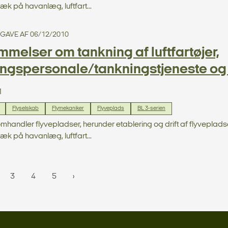
æk på havanlæg, luftfart...
UDGAVE AF 06/12/2010
melser om tankning af luftfartøjer,
ingspersonale/tankningstjeneste o
1
Flyselskab
Flymekaniker
Flyveplads
BL 3-serien
omhandler flyvepladser, herunder etablering og drift af flyvepla
æk på havanlæg, luftfart...
3
4
5