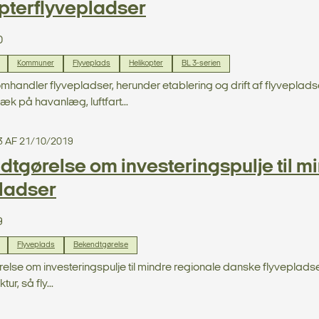
pterflyvepladser
0
Kommuner
Flyveplads
Helikopter
BL 3-serien
omhandler flyvepladser, herunder etablering og drift af flyvepla
æk på havanlæg, luftfart...
3 AF 21/10/2019
tgørelse om investeringspulje til m
pladser
9
Flyveplads
Bekendtgørelse
lse om investeringspulje til mindre regionale danske flyvepladser m
tur, så fly...