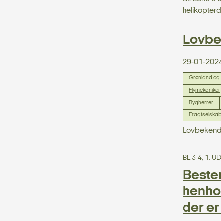
helikopterd
Lovbek
29-01-202
Grønland og
Flymekaniker
Bygherrer
Fragtselska
Lovbekendt
BL 3-4, 1. 
Bestem
henhol
der er