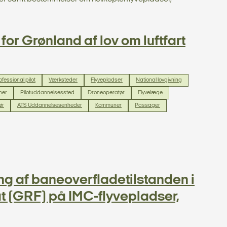
or Grønland af lov om luftfart
ofessional pilot
Værksteder
Flyvepladser
National lovgivning
ner
Pilotuddannelsessted
Droneoperatør
Flyvelæge
ør
ATS Uddannelsesenheder
Kommuner
Passager
g af baneoverfladetilstanden i
at (GRF) på IMC-flyvepladser,