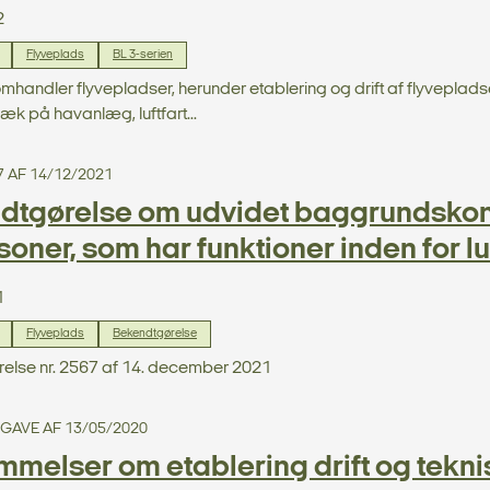
2
Flyveplads
BL 3-serien
omhandler flyvepladser, herunder etablering og drift af flyvepla
æk på havanlæg, luftfart...
7 AF 14/12/2021
dtgørelse om udvidet baggrundskon
soner, som har funktioner inden for lu
1
Flyveplads
Bekendtgørelse
else nr. 2567 af 14. december 2021
UDGAVE AF 13/05/2020
melser om etablering drift og teknis