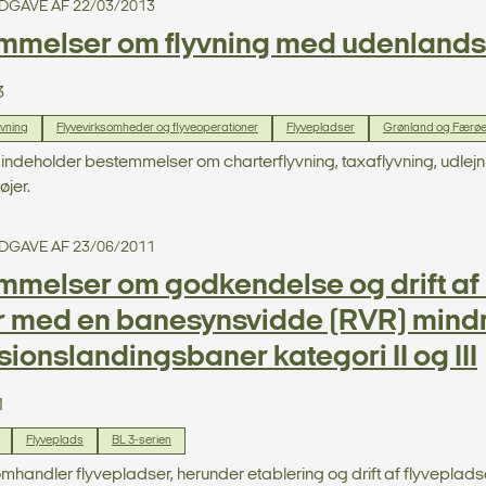
 UDGAVE AF 22/03/2013
melser om flyvning med udenlandske
3
ivning
Flyvevirksomheder og flyveoperationer
Flyvepladser
Grønland og Færø
 indeholder bestemmelser om charterflyvning, taxaflyvning, udlejn
øjer.
 UDGAVE AF 23/06/2011
melser om godkendelse og drift af b
er med en banesynsvidde (RVR) mind
ionslandingsbaner kategori II og III
1
Flyveplads
BL 3-serien
omhandler flyvepladser, herunder etablering og drift af flyvepla