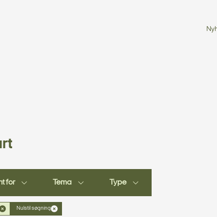
Ny
rt
t for
Tema
Type
Nulstil søgning