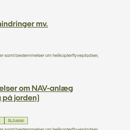
indringer mv.
dser samt bestemmelser om helikopterflyvepladser,
elser om NAV-anlæg
 på jorden)
r
BL 3-serien
dser samt bestemmelser om helikopterflyvepladser,