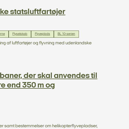
 statsluftfartøjer
erne
Flyselskab
Flyveplads
BL 10-serien
ing af luftfartøjer og flyvning med udenlandske
aner, der skal anvendes til
re end 350 m og
dser samt bestemmelser om helikopterflyvepladser,