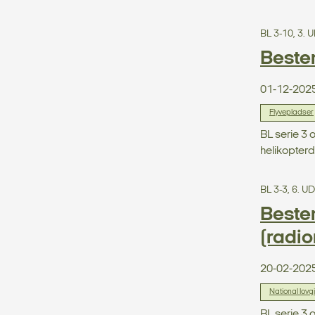
BL 3-10, 3.
Beste
01-12-202
Flyvepladser
BL serie 3 
helikopterd
BL 3-3, 6. 
Beste
(radio
20-02-202
National lovg
BL serie 3 