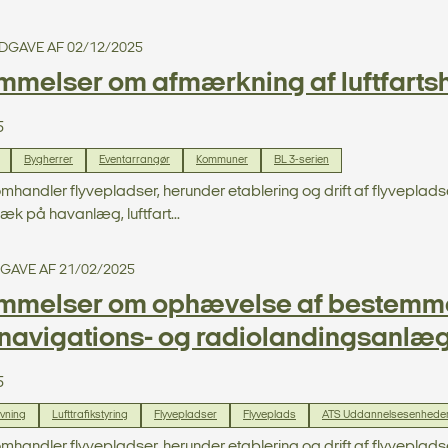
 UDGAVE AF 02/12/2025
mmelser om afmærkning af luftfartsh
5
Bygherrer
Eventarrangør
Kommuner
BL 3-serien
omhandler flyvepladser, herunder etablering og drift af flyvepla
æk på havanlæg, luftfart...
UDGAVE AF 21/02/2025
mmelser om ophævelse af bestemm
navigations- og radiolandingsanlæg
5
ivning
Lufttrafikstyring
Flyvepladser
Flyveplads
ATS Uddannelsesenhede
omhandler flyvepladser, herunder etablering og drift af flyvepla