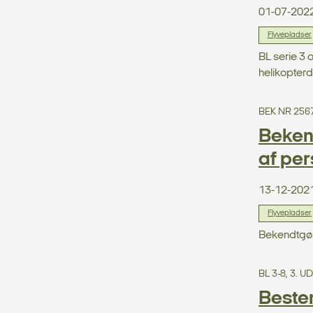
01-07-202
Flyvepladser
BL serie 3 
helikopterd
BEK NR 256
Beken
af per
13-12-202
Flyvepladser
Bekendtgør
BL 3-8, 3. 
Bestem