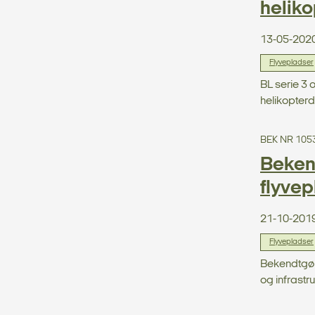
heliko
13-05-202
Flyvepladser
BL serie 3 
helikopterd
BEK NR 105
Bekend
flyve
21-10-201
Flyvepladser
Bekendtgøre
og infrastruk