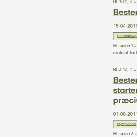
BL 10-2, 3.
Bestem
15-04-201
National lovg
BL serie 10
statsluftfart
BL 3-13, 2.
Bestem
start
præcis
01-08-201
Flyvepladser
BL serie 3 