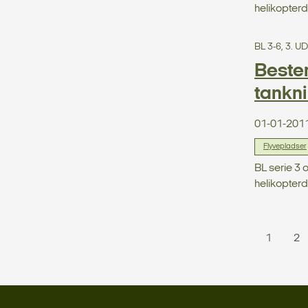
helikopterd
BL 3-6, 3. 
Bestem
tankn
01-01-201
Flyvepladser
BL serie 3 
helikopterd
1
2