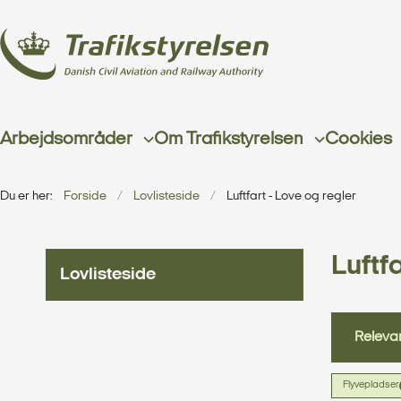
Arbejdsområder
Om Trafikstyrelsen
Cookies
Du er her:
Forside
Lovlisteside
Luftfart - Love og regler
Luftfa
Lovlisteside
Relevan
Flyvepladser