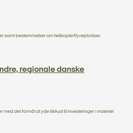
dser samt bestemmelser om helikopterflyvepladser,
indre, regionale danske
ed det formål at yde tilskud til investeringer i materiel