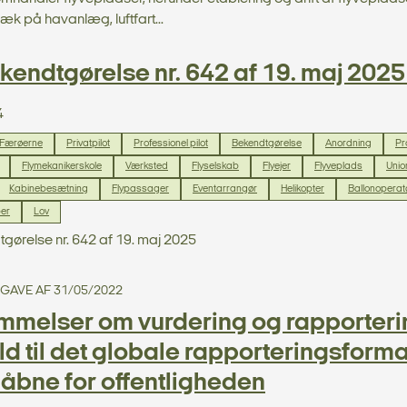
æk på havanlæg, luftfart...
endtgørelse nr. 642 af 19. maj 2025 f
4
 Færøerne
Privatpilot
Professionel pilot
Bekendtgørelse
Anordning
Pr
Flymekanikerskole
Værksted
Flyselskab
Flyejer
Flyveplads
Unio
Kabinebesætning
Flypassager
Eventarrangør
Helikopter
Ballonoperat
ber
Lov
gørelse nr. 642 af 19. maj 2025
UDGAVE AF 31/05/2022
melser om vurdering og rapporterin
d til det globale rapporteringsform
 åbne for offentligheden