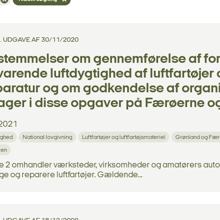
 4. UDGAVE AF 30/11/2020
stemmelser om gennemførelse af for
arende luftdygtighed af luftfartøjer o
aratur og om godkendelse af organi
ager i disse opgaver på Færøerne o
2021
ighed
National lovgivning
Luftfartøjer og luftfartøjsmateriel
Grønland og Fær
ien
e 2 omhandler værksteder, virksomheder og amatørers autoris
 og reparere luftfartøjer. Gældende...