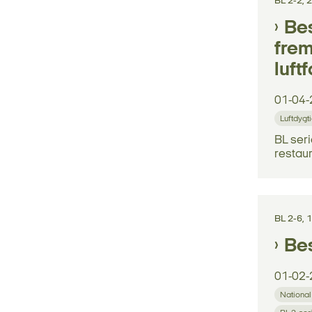
BL 2-2,
Bes
frem
luft
01-04-
Luftdygt
BL seri
restaur
BL 2-6,
Bes
01-02-
National