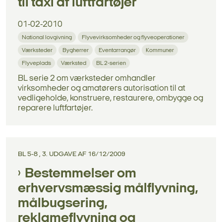
til taxi af luftfartøjer
01-02-2010
National lovgivning
Flyvevirksomheder og flyveoperationer
Værksteder
Bygherrer
Eventarrangør
Kommuner
Flyveplads
Værksted
BL 2-serien
BL serie 2 om værksteder omhandler
virksomheder og amatørers autorisation til at
vedligeholde, konstruere, restaurere, ombygge og
reparere luftfartøjer.
BL 5-8 , 3. UDGAVE AF 16/12/2009
Bestemmelser om
erhvervsmæssig målflyvning,
målbugsering,
reklameflyvning og