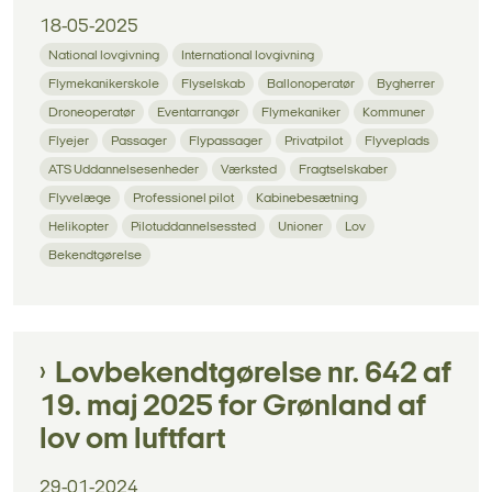
18-05-2025
National lovgivning
International lovgivning
Flymekanikerskole
Flyselskab
Ballonoperatør
Bygherrer
Droneoperatør
Eventarrangør
Flymekaniker
Kommuner
Flyejer
Passager
Flypassager
Privatpilot
Flyveplads
ATS Uddannelsesenheder
Værksted
Fragtselskaber
Flyvelæge
Professionel pilot
Kabinebesætning
Helikopter
Pilotuddannelsessted
Unioner
Lov
Bekendtgørelse
Lovbekendtgørelse nr. 642 af
19. maj 2025 for Grønland af
lov om luftfart
29-01-2024