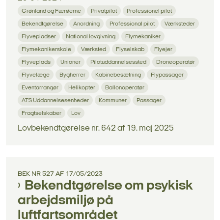
Grønland og Færøerne
Privatpilot
Professionel pilot
Bekendtgørelse
Anordning
Professional pilot
Værksteder
Flyvepladser
National lovgivning
Flymekaniker
Flymekanikerskole
Værksted
Flyselskab
Flyejer
Flyveplads
Unioner
Pilotuddannelsessted
Droneoperatør
Flyvelæge
Bygherrer
Kabinebesætning
Flypassager
Eventarrangør
Helikopter
Ballonoperatør
ATS Uddannelsesenheder
Kommuner
Passager
Fragtselskaber
Lov
Lovbekendtgørelse nr. 642 af 19. maj 2025
BEK NR 527 AF 17/05/2023
Bekendtgørelse om psykisk
arbejdsmiljø på
luftfartsområdet