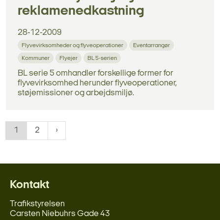
reklamenedkastning
28-12-2009
Flyvevirksomheder og flyveoperationer
Eventarrangør
Kommuner
Flyejer
BL 5-serien
BL serie 5 omhandler forskellige former for
flyvevirksomhed herunder flyveoperationer,
støjemissioner og arbejdsmiljø.
1
2
Kontakt
Trafikstyrelsen
Carsten Niebuhrs Gade 43