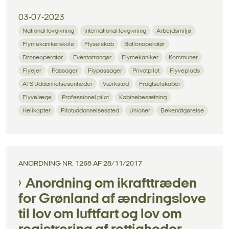
03-07-2023
National lovgivning
International lovgivning
Arbejdsmiljø
Flymekanikerskole
Flyselskab
Ballonoperatør
Droneoperatør
Eventarrangør
Flymekaniker
Kommuner
Flyejer
Passager
Flypassager
Privatpilot
Flyveplads
ATS Uddannelsesenheder
Værksted
Fragtselskaber
Flyvelæge
Professionel pilot
Kabinebesætning
Helikopter
Pilotuddannelsessted
Unioner
Bekendtgørelse
ANORDNING NR. 1268 AF 28/11/2017
Anordning om ikrafttræden
for Grønland af ændringslove
til lov om luftfart og lov om