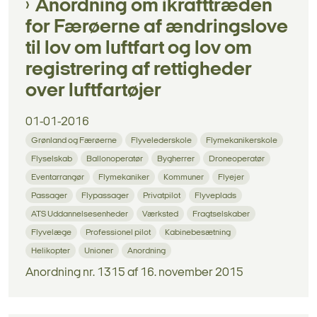
Anordning om ikrafttræden
for Færøerne af ændringslove
til lov om luftfart og lov om
registrering af rettigheder
over luftfartøjer
01-01-2016
Grønland og Færøerne
Flyvelederskole
Flymekanikerskole
Flyselskab
Ballonoperatør
Bygherrer
Droneoperatør
Eventarrangør
Flymekaniker
Kommuner
Flyejer
Passager
Flypassager
Privatpilot
Flyveplads
ATS Uddannelsesenheder
Værksted
Fragtselskaber
Flyvelæge
Professionel pilot
Kabinebesætning
Helikopter
Unioner
Anordning
Anordning nr. 1315 af 16. november 2015