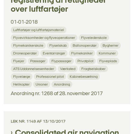
registrering af rettigheder
over luftfartøjer
01-01-2018
Luftfartøjer og luftfartøjsmateriel
Flyvevirksomheder og flyveoperationer
Flyvelederskole
Flymekanikerskole
Flyselskab
Ballonoperatør
Bygherrer
Droneoperatør
Eventarrangør
Flymekaniker
Kommuner
Flyejer
Passager
Flypassager
Privatpilot
Flyveplads
ATS Uddannelsesenheder
Værksted
Fragtselskaber
Flyvelæge
Professionel pilot
Kabinebesætning
Helikopter
Unioner
Anordning
Anordning nr. 1268 af 28. november 2017
LBK NR. 1149 AF 13/10/2017
Consolidated air navigation