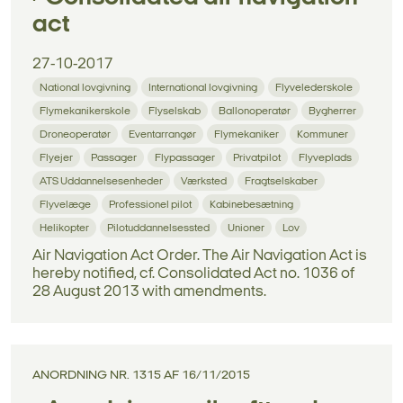
act
27-10-2017
National lovgivning
International lovgivning
Flyvelederskole
Flymekanikerskole
Flyselskab
Ballonoperatør
Bygherrer
Droneoperatør
Eventarrangør
Flymekaniker
Kommuner
Flyejer
Passager
Flypassager
Privatpilot
Flyveplads
ATS Uddannelsesenheder
Værksted
Fragtselskaber
Flyvelæge
Professionel pilot
Kabinebesætning
Helikopter
Pilotuddannelsessted
Unioner
Lov
Air Navigation Act Order. The Air Navigation Act is
hereby notified, cf. Consolidated Act no. 1036 of
28 August 2013 with amendments.
ANORDNING NR. 1315 AF 16/11/2015