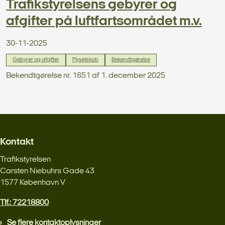
Trafikstyrelsens gebyrer og
afgifter på luftfartsområdet m.v.
30-11-2025
Gebyrer og afgifter
Flyselskab
Bekendtgørelse
Bekendtgørelse nr. 1651 af 1. december 2025
Kontakt
Trafikstyrelsen
Carsten Niebuhrs Gade 43
1577 København V
Tlf.: 72218800
Se flere kontaktoplysninger