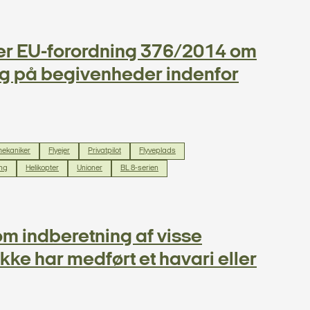
erer EU-forordning 376/2014 om
ng på begivenheder indenfor
mekaniker
Flyejer
Privatpilot
Flyveplads
ng
Helikopter
Unioner
BL 8-serien
m indberetning af visse
e har medført et havari eller