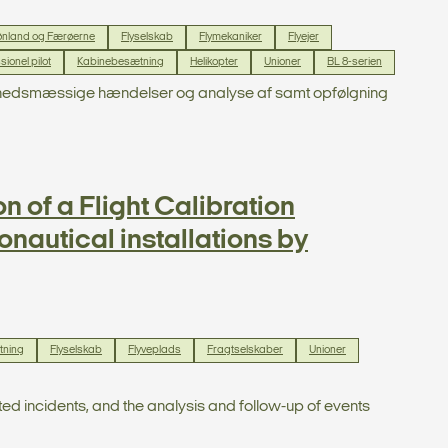
nland og Færøerne
Flyselskab
Flymekaniker
Flyejer
sionel pilot
Kabinebesætning
Helikopter
Unioner
BL 8-serien
kkerhedsmæssige hændelser og analyse af samt opfølgning
 of a Flight Calibration
nautical installations by
etning
Flyselskab
Flyveplads
Fragtselskaber
Unioner
lated incidents, and the analysis and follow-up of events