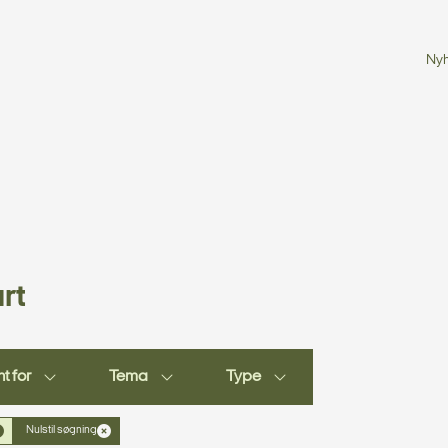
Ny
rt
t for
Tema
Type
Nulstil søgning