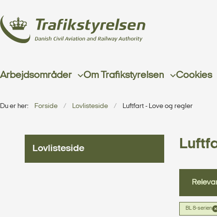
Arbejdsområder
Om Trafikstyrelsen
Cookies
Du er her:
Forside
Lovlisteside
Luftfart - Love og regler
Luftfa
Lovlisteside
Relevan
BL 8-serien