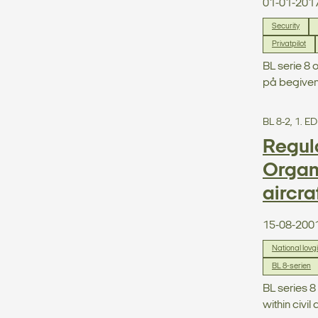
01-01-201
Security
Privatpilot
BL serie 8 
på begivenh
BL 8-2, 1. 
Regula
Organi
aircraf
15-08-200
National lovg
BL 8-serien
BL series 8
within civil 