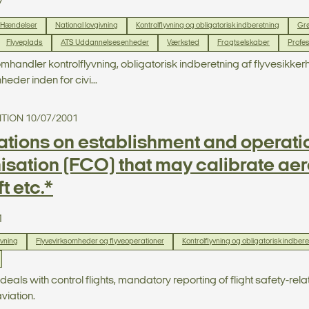
7
Hændelser
National lovgivning
Kontrolflyvning og obligatorisk indberetning
Grø
Flyveplads
ATS Uddannelsesenheder
Værksted
Fragtselskaber
Profes
omhandler kontrolflyvning, obligatorisk indberetning af flyvesi
eder inden for civi...
EDITION 10/07/2001
tions on establishment and operation
sation (FCO) that may calibrate aero
t etc.*
1
ivning
Flyvevirksomheder og flyveoperationer
Kontrolflyvning og obligatorisk indber
 deals with control flights, mandatory reporting of flight safety-re
aviation.