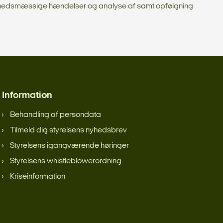
kkerhedsmæssige hændelser og analyse af samt opfølgning
Information
Behandling af persondata
Tilmeld dig styrelsens nyhedsbrev
Styrelsens igangværende høringer
Styrelsens whistleblowerordning
Kriseinformation