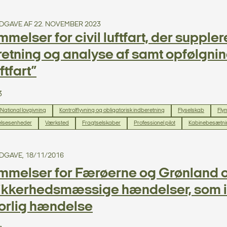
. UDGAVE AF 22. NOVEMBER 2023
melser for civil luftfart, der suppl
etning og analyse af samt opfølgni
uftfart”
3
National lovgivning
Kontrolflyvning og obligatorisk indberetning
Flyselskab
Fly
lsesenheder
Værksted
Fragtselskaber
Professionel pilot
Kabinebesætni
 UDGAVE, 18/11/2016
mmelser for Færøerne og Grønland o
ikkerhedsmæssige hændelser, som ikk
vorlig hændelse