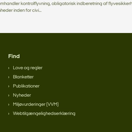
omhandler kontrolflyvning, obligatorisk indberetning af flyvesi
eder inden for civi...
Find
Love og regler
Blanketter
Publikationer
Nyheder
Miljøvurderinger (VVM)
Webtilgængelighedserklæring