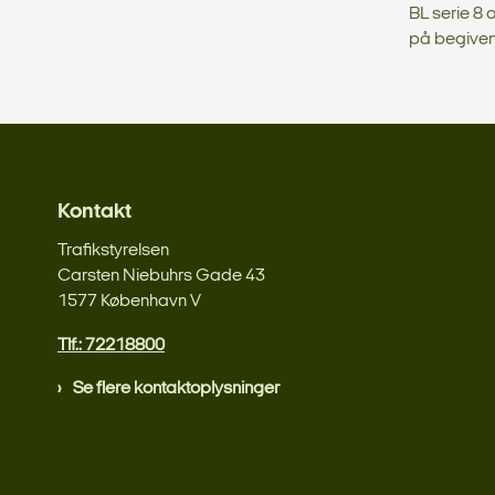
BL serie 8 
på begivenh
Kontakt
Trafikstyrelsen
Carsten Niebuhrs Gade 43
1577 København V
Tlf.: 72218800
Se flere kontaktoplysninger