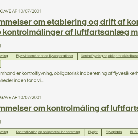
UDGAVE AF 10/07/2001
melser om etablering og drift af ko
 kontrolmålinger af luftfartsanlæg me
1
ivning
Flyvevirksomheder og flyveoperationer
Kontrolflyvning og obligatorisk indber
omhandler kontrolflyvning, obligatorisk indberetning af flyvesi
eder inden for civi...
UDGAVE AF 10/07/2001
melser om kontrolmåling af luftfarts
1
ivning
Kontrolflyvning og obligatorisk indberetning
Flyejer
Flyveplads
BL 8-