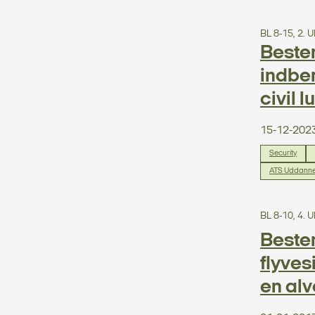
BL 8-15, 2
Bestem
indber
civil l
15-12-202
Security
ATS Uddanne
BL 8-10, 4.
Beste
flyves
en al