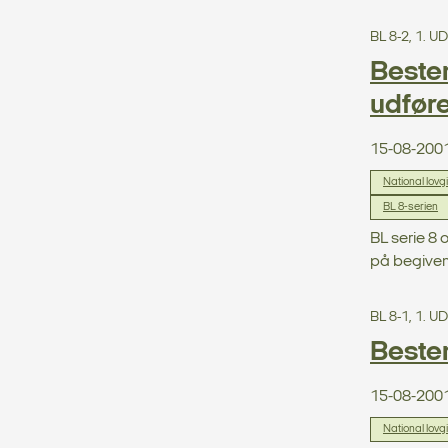
BL 8-2, 1. 
Bestem
udføre
15-08-200
National lovg
BL 8-serien
BL serie 8 
på begivenh
BL 8-1, 1. 
Bestem
15-08-200
National lovg