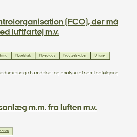
ntrolorganisation (FCO), der må
d luftfartøj m.v.
etning
Flyselskab
Flyveplads
Fragtselskaber
Unioner
kkerhedsmæssige hændelser og analyse af samt opfølgning
anlæg m.m. fra luften m.v.
serien