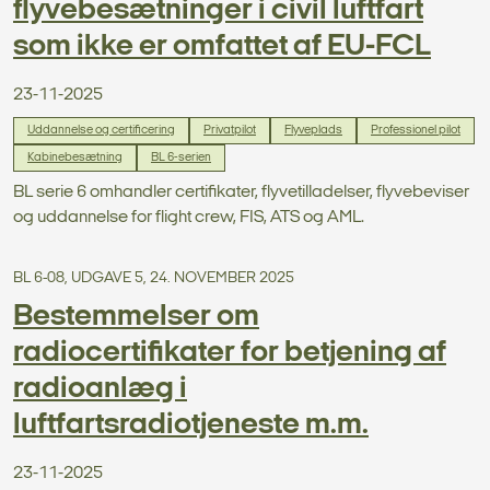
flyvebesætninger i civil luftfart
som ikke er omfattet af EU-FCL
23-11-2025
Uddannelse og certificering
Privatpilot
Flyveplads
Professionel pilot
Kabinebesætning
BL 6-serien
BL serie 6 omhandler certifikater, flyvetilladelser, flyvebeviser
og uddannelse for flight crew, FIS, ATS og AML.
BL 6-08, UDGAVE 5, 24. NOVEMBER 2025
Bestemmelser om
radiocertifikater for betjening af
radioanlæg i
luftfartsradiotjeneste m.m.
23-11-2025