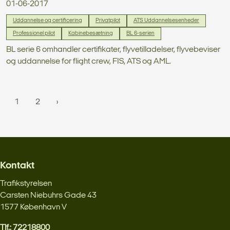
01-06-2017
Uddannelse og certificering
Privatpilot
ATS Uddannelsesenheder
Professionel pilot
Kabinebesætning
BL 6-serien
BL serie 6 omhandler certifikater, flyvetilladelser, flyvebeviser
og uddannelse for flight crew, FIS, ATS og AML.
1
2
Kontakt
Trafikstyrelsen
Carsten Niebuhrs Gade 43
1577 København V
Tlf.: 72218800