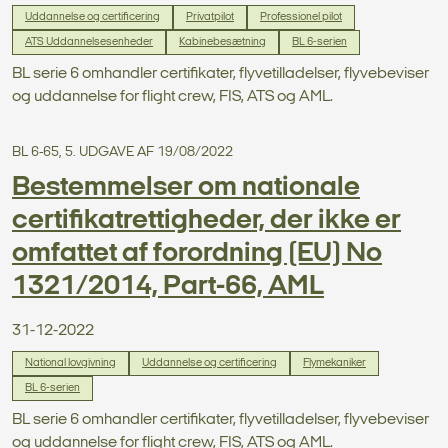
Uddannelse og certificering
Privatpilot
Professionel pilot
ATS Uddannelsesenheder
Kabinebesætning
BL 6-serien
BL serie 6 omhandler certifikater, flyvetilladelser, flyvebeviser
og uddannelse for flight crew, FIS, ATS og AML.
BL 6-65, 5. UDGAVE AF 19/08/2022
Bestemmelser om nationale
certifikatrettigheder, der ikke er
omfattet af forordning (EU) No
1321/2014, Part-66, AML
31-12-2022
National lovgivning
Uddannelse og certificering
Flymekaniker
BL 6-serien
BL serie 6 omhandler certifikater, flyvetilladelser, flyvebeviser
og uddannelse for flight crew, FIS, ATS og AML.