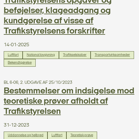
Trafikstyrelsens opgaver og
beføjelser, klageadgang og
kundgørelse af visse af
Trafikstyrelsens forskrifter
14-01-2025
Luftfart
National lovgivning
Trafikselskaber
Transportvirksomheder
Bekendtgørelse
BL 6-06, 2. UDGAVE AF 25/10/2023
Bestemmelser om indsigelse mod
teoretiske prøver afholdt af
Trafikstyrelsen
31-12-2023
Uddannelse og helbred
Luftfart
Teoretisk prøve