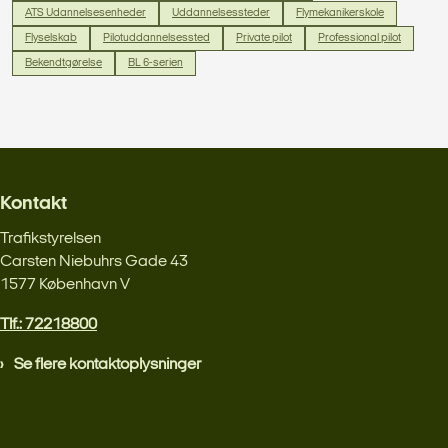
ATS Udannelsesenheder
Uddannelsessteder
Flymekanikerskole
Flyselskab
Pilotuddannelsessted
Private pilot
Professional pilot
Bekendtgørelse
BL 6-serien
Kontakt
Trafikstyrelsen
Carsten Niebuhrs Gade 43
1577 København V
Tlf.: 72218800
Se flere kontaktoplysninger