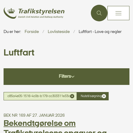
Du er her:
Forside
Lovlisteside
Luftfart - Love og regler
Luftfart
Filters
c85a4e05-1516-4c0b-b179-cc303311e33c
Nulstil søgning
BEK NR 169 AF 27. JANUAR 2026
Bekendtgørelse om