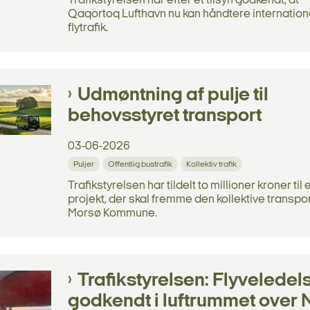
Trafikstyrelsen har efter et tilsyn godkendt, at
Qaqortoq Lufthavn nu kan håndtere internation
flytrafik.
Udmøntning af pulje til
behovsstyret transport
03-06-2026
Puljer
Offentlig bustrafik
Kollektiv trafik
Trafikstyrelsen har tildelt to millioner kroner til 
projekt, der skal fremme den kollektive transpor
Morsø Kommune.
Trafikstyrelsen: Flyveledel
godkendt i luftrummet over