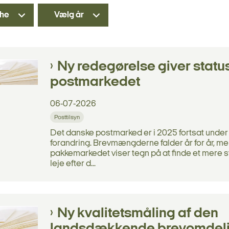
he
Vælg år
Ny redegørelse giver statu
postmarkedet
06-07-2026
Posttilsyn
Det danske postmarked er i 2025 fortsat under
forandring. Brevmængderne falder år for år, m
pakkemarkedet viser tegn på at finde et mere st
leje efter d...
Ny kvalitetsmåling af den