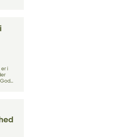
i
er i
der
 God...
rhed