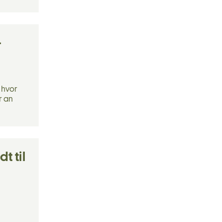
–
 hvor
r an
t til