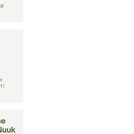
al
et
t i
se
 Nuuk