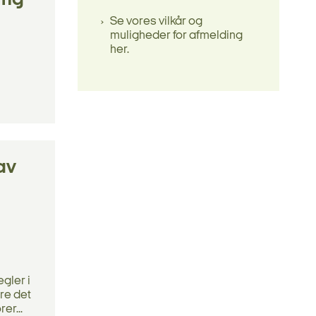
ing
Se vores vilkår og
muligheder for afmelding
her.
av
gler i
øre det
er...