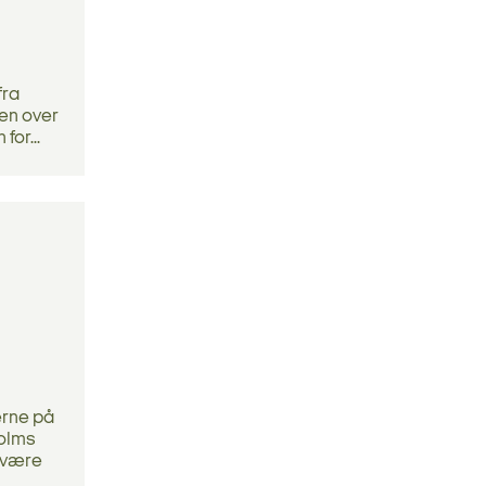
fra
ken over
for...
rne på
holms
r være