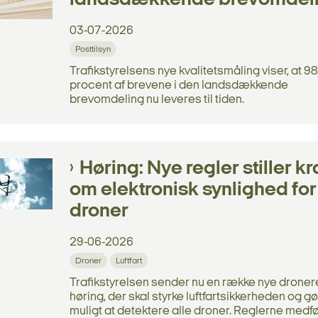
landsdækkende brevomdel
03-07-2026
Posttilsyn
Trafikstyrelsens nye kvalitetsmåling viser, at 98
procent af brevene i den landsdækkende
brevomdeling nu leveres til tiden.
Høring: Nye regler stiller kr
om elektronisk synlighed for
droner
29-06-2026
Droner
Luftfart
Trafikstyrelsen sender nu en række nye dronere
høring, der skal styrke luftfartsikkerheden og g
muligt at detektere alle droner. Reglerne medfør