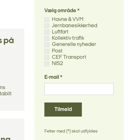
Vælg område *
Havne & VVM
Jernbanesikkerhed
Luftfart
Kollektiv trafik
s på
Generelle nyheder
Post
CEF Transport
NIS2
E-mail *
ens
abilt
Tilmeld
Felter med (*) skal udfyldes