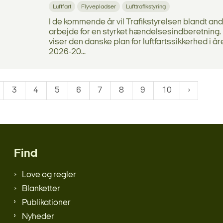
Luftfart
Flyvepladser
Lufttrafikstyring
I de kommende år vil Trafikstyrelsen blandt an
arbejde for en styrket hændelsesindberetning.
viser den danske plan for luftfartssikkerhed i å
2026-20...
3
4
5
6
7
8
9
10
Find
Love og regler
Blanketter
Publikationer
Nyheder