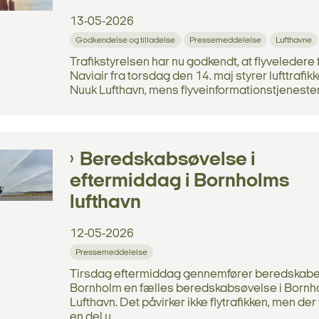
13-05-2026
Godkendelse og tilladelse
Pressemeddelelse
Lufthavne
Trafikstyrelsen har nu godkendt, at flyveledere 
Naviair fra torsdag den 14. maj styrer lufttrafik
Nuuk Lufthavn, mens flyveinformationstjenesten 
Beredskabsøvelse i
eftermiddag i Bornholms
lufthavn
12-05-2026
Pressemeddelelse
Tirsdag eftermiddag gennemfører beredskabe
Bornholm en fælles beredskabsøvelse i Born
Lufthavn. Det påvirker ikke flytrafikken, men de
en del u...