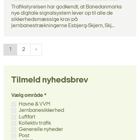
Trafikstyrelsen har godkendt, at Banedanmarks
nye digitale signalsystem lever op til alle de
sikkerhedsmæssige krav på
jernbanestrækningerne Esbjerg-Skjern, Skj...
1
2
Tilmeld nyhedsbrev
Vælg område *
Havne & VVM
Jernbanesikkerhed
Luftfart
Kollektiv trafik
Generelle nyheder
Post