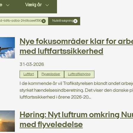
e
Vælg år
3d-4dfb-adba-2449caeef390
Nulstil søgning
Nye fokusområder klar for arb
med luftfartssikkerhed
31-03-2026
Luftfart
Flyvepladser
Lufttrafikstyring
I de kommende år vil Trafikstyrelsen blandt andet arbej
styrket hændelsesindberetning. Det viser den danske pl
luftfartssikkerhed i årene 2026-20...
Høring: Nyt luftrum omkring Nu
med flyveledelse