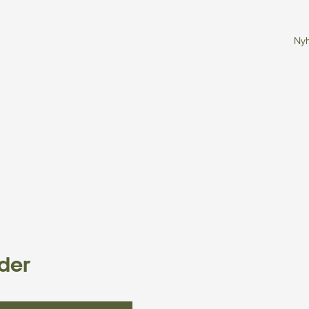
Ny
Søg
der