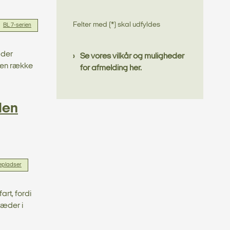
Felter med (*) skal udfyldes
BL 7-serien
 der
Se vores vilkår og muligheder
r en række
for afmelding her.
den
epladser
art, fordi
ræder i