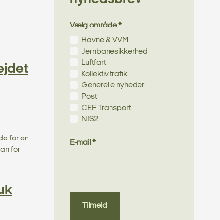
Vælg område *
Havne & VVM
Jernbanesikkerhed
Luftfart
ejdet
Kollektiv trafik
Generelle nyheder
Post
CEF Transport
NIS2
de for en
E-mail *
an for
uk
Tilmeld