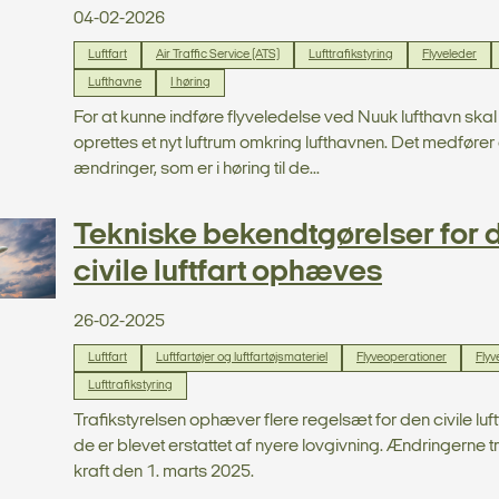
04-02-2026
Luftfart
Air Traffic Service (ATS)
Lufttrafikstyring
Flyveleder
Lufthavne
I høring
For at kunne indføre flyveledelse ved Nuuk lufthavn skal
oprettes et nyt luftrum omkring lufthavnen. Det medføre
ændringer, som er i høring til de...
Tekniske bekendtgørelser for 
civile luftfart ophæves
26-02-2025
Luftfart
Luftfartøjer og luftfartøjsmateriel
Flyveoperationer
Flyv
Lufttrafikstyring
Trafikstyrelsen ophæver flere regelsæt for den civile luftf
de er blevet erstattet af nyere lovgivning. Ændringerne t
kraft den 1. marts 2025.