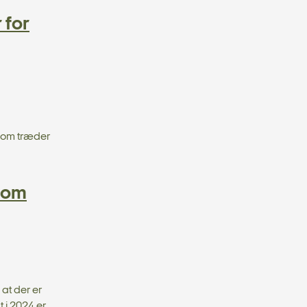
 for
 som træder
n om
 at der er
 i 2024 er