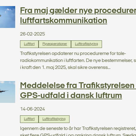
Fra maj gælder nye procedurer
luftfartskommunikation
26-02-2025
Luftfart
Flyveoperationer
Lufttrafikstyring
Trafikstyrelsen opdaterer nu procedurerne for tale-
radiokommunikation i luftfarten. De nye bestemmelser,
i kraft den 1. maj 2025, skal sikre overenss...
Meddelelse fra Trafikstyrelse
GPS-udfald i dansk luftrum
14-06-2024
Luftfart
Lufttrafikstyring
Igennem de seneste to år har Trafikstyrelsen registreret,
sket flere GPS-udfald i og omkring dansk luftrum. Særligt