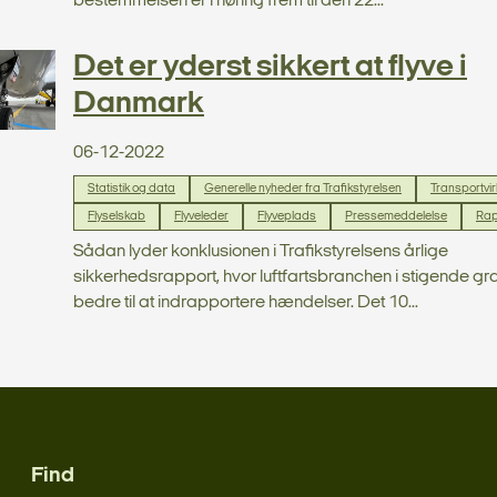
bestemmelsen er i høring frem til den 22...
Det er yderst sikkert at flyve i
Danmark
06-12-2022
Statistik og data
Generelle nyheder fra Trafikstyrelsen
Transportvi
Flyselskab
Flyveleder
Flyveplads
Pressemeddelelse
Rap
Sådan lyder konklusionen i Trafikstyrelsens årlige
sikkerhedsrapport, hvor luftfartsbranchen i stigende gra
bedre til at indrapportere hændelser. Det 10...
Find