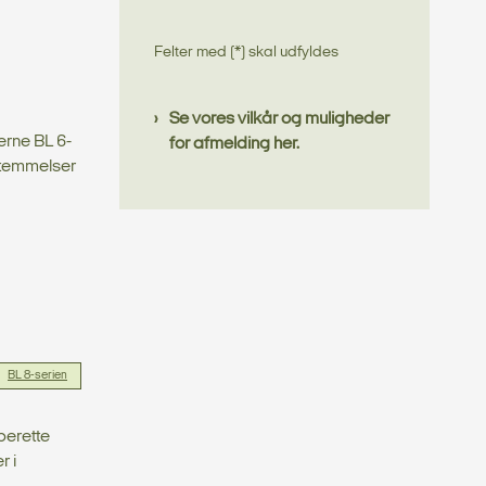
Felter med (*) skal udfyldes
Se vores vilkår og muligheder
rne BL 6-
for afmelding her.
stemmelser
BL 8-serien
berette
r i