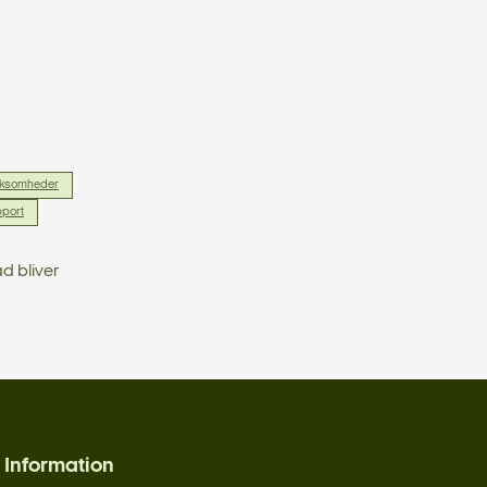
rksomheder
port
d bliver
Information