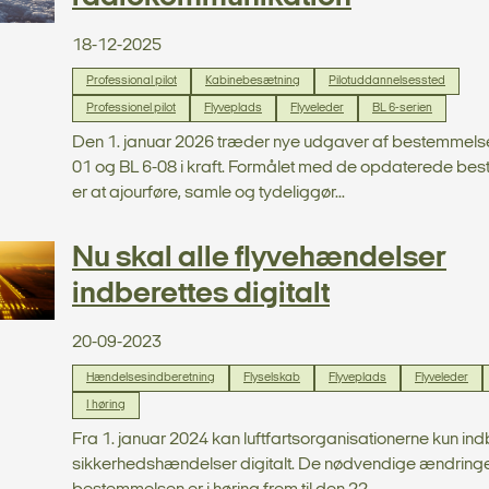
18-12-2025
Professional pilot
Kabinebesætning
Pilotuddannelsessted
Professionel pilot
Flyveplads
Flyveleder
BL 6-serien
Den 1. januar 2026 træder nye udgaver af bestemmelse
01 og BL 6-08 i kraft. Formålet med de opdaterede be
er at ajourføre, samle og tydeliggør...
Nu skal alle flyvehændelser
indberettes digitalt
20-09-2023
Hændelsesindberetning
Flyselskab
Flyveplads
Flyveleder
I høring
Fra 1. januar 2024 kan luftfartsorganisationerne kun ind
sikkerhedshændelser digitalt. De nødvendige ændringe