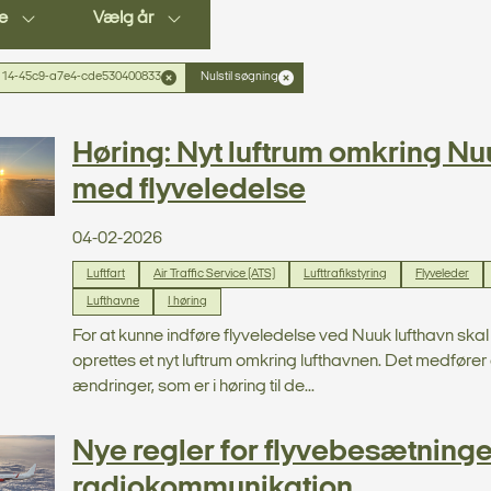
e
Vælg år
14-45c9-a7e4-cde530400833
Nulstil søgning
Høring: Nyt luftrum omkring Nu
med flyveledelse
04-02-2026
Luftfart
Air Traffic Service (ATS)
Lufttrafikstyring
Flyveleder
Lufthavne
I høring
For at kunne indføre flyveledelse ved Nuuk lufthavn skal
oprettes et nyt luftrum omkring lufthavnen. Det medføre
ændringer, som er i høring til de...
Nye regler for flyvebesætninge
radiokommunikation