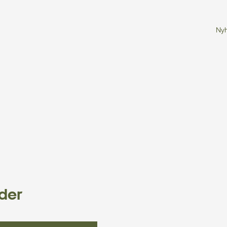
Ny
Søg
der