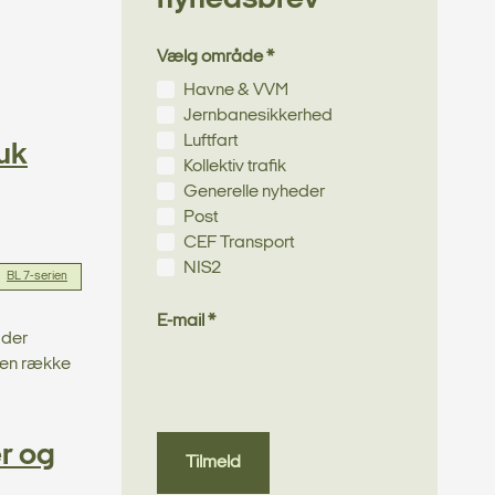
Vælg område *
Havne & VVM
Jernbanesikkerhed
Luftfart
uk
Kollektiv trafik
Generelle nyheder
Post
CEF Transport
NIS2
BL 7-serien
E-mail *
 der
r en række
r og
Tilmeld