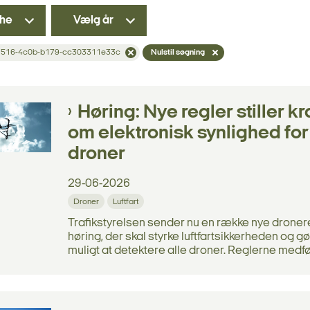
he
Vælg år
1516-4c0b-b179-cc303311e33c
Nulstil søgning
Høring: Nye regler stiller kr
om elektronisk synlighed for
droner
29-06-2026
Droner
Luftfart
Trafikstyrelsen sender nu en række nye dronere
høring, der skal styrke luftfartsikkerheden og g
muligt at detektere alle droner. Reglerne medfør