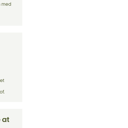
es med
det
of.
 at