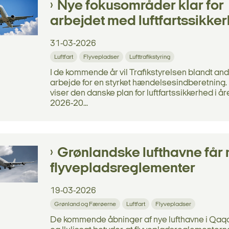
Nye fokusområder klar for
arbejdet med luftfartssikke
31-03-2026
Luftfart
Flyvepladser
Lufttrafikstyring
I de kommende år vil Trafikstyrelsen blandt an
arbejde for en styrket hændelsesindberetning.
viser den danske plan for luftfartssikkerhed i å
2026-20...
Grønlandske lufthavne får 
flyvepladsreglementer
19-03-2026
Grønland og Færøerne
Luftfart
Flyvepladser
De kommende åbninger af nye lufthavne i Qaq