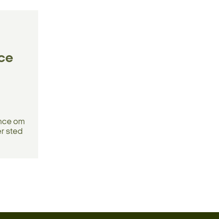
nce
ence om
er sted