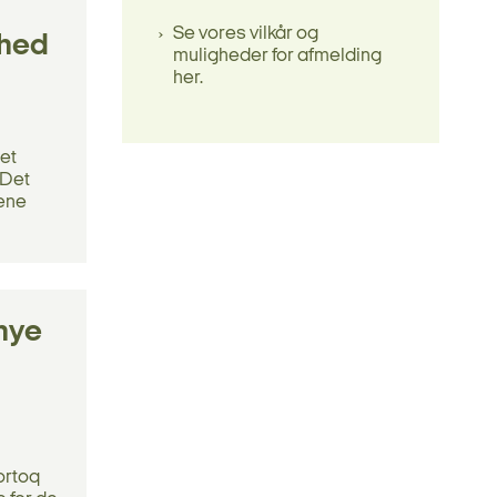
Se vores vilkår og
rhed
muligheder for afmelding
her.
det
 Det
rene
nye
ortoq