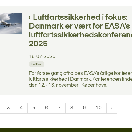
Luftfartssikkerhed i fokus:
Danmark er vært for EASA’s
luftfartssikkerhedskonfere
2025
16-07-2025
Luftfart
For første gang afholdes EASA’s årlige konfer
luftfartssikkerhed i Danmark. Konferencen find
den 12. - 13. november i København.
3
4
5
6
7
8
9
10