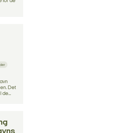
e for de
g
der
havn
nen. Det
 de...
ng
avns