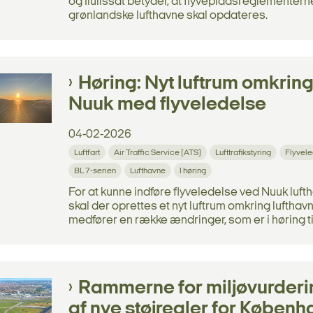
og Ilulissat betyder, at flyvepladsreglementern
grønlandske lufthavne skal opdateres.
Høring: Nyt luftrum omkrin
Nuuk med flyveledelse
04-02-2026
Luftfart
Air Traffic Service (ATS)
Lufttrafikstyring
Flyvele
BL 7-serien
Lufthavne
I høring
For at kunne indføre flyveledelse ved Nuuk luft
skal der oprettes et nyt luftrum omkring lufthav
medfører en række ændringer, som er i høring til
Rammerne for miljøvurderi
af nye støjregler for Københ