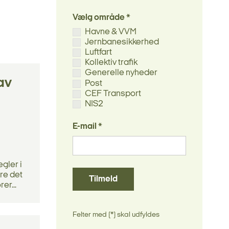
Vælg område *
Havne & VVM
Jernbanesikkerhed
Luftfart
Kollektiv trafik
Generelle nyheder
av
Post
CEF Transport
NIS2
E-mail *
gler i
øre det
Tilmeld
er...
Felter med (*) skal udfyldes