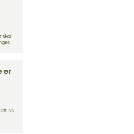
 skal
nger.
e er
raft, da