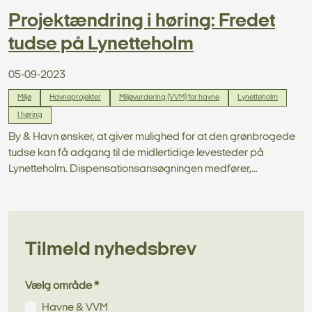
Projektændring i høring: Fredet
tudse på Lynetteholm
05-09-2023
Miljø
Havneprojekter
Miljøvurdering (VVM) for havne
Lynetteholm
I høring
By & Havn ønsker, at giver mulighed for at den grønbrogede
tudse kan få adgang til de midlertidige levesteder på
Lynetteholm. Dispensationsansøgningen medfører,...
Tilmeld nyhedsbrev
Vælg område *
Havne & VVM