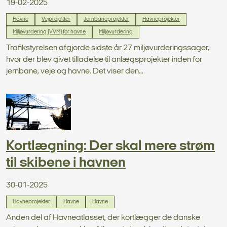
19-02-2025
Havne
Vejprojekter
Jernbaneprojekter
Havneprojekter
Miljøvurdering (VVM) for havne
Miljøvurdering
Trafikstyrelsen afgjorde sidste år 27 miljøvurderingssager,
hvor der blev givet tilladelse til anlægsprojekter inden for
jernbane, veje og havne. Det viser den...
Kortlægning: Der skal mere strøm
til skibene i havnen
30-01-2025
Havneprojekter
Havne
Havne
Anden del af Havneatlasset, der kortlægger de danske