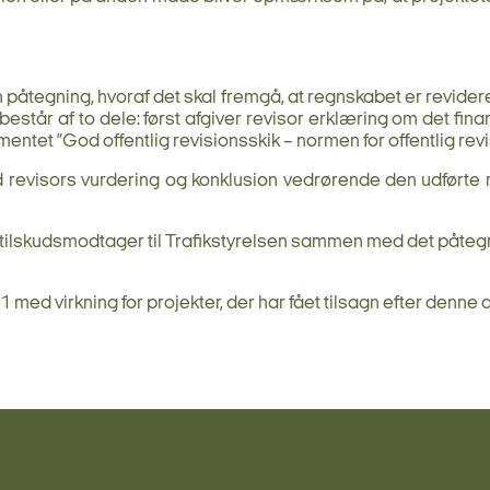
påtegning, hvoraf det skal fremgå, at regnskabet er revide
står af to dele: først afgiver revisor erklæring om det fin
umentet ”God offentlig revisionsskik – normen for offentlig re
evisors vurdering og konklusion vedrørende den udførte revisi
f tilskudsmodtager til Trafikstyrelsen sammen med det påte
 med virkning for projekter, der har fået tilsagn efter denne 