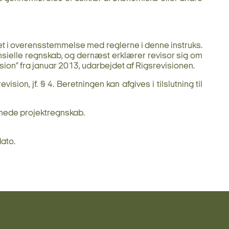
ret i overensstemmelse med reglerne i denne instruks.
ansielle regnskab, og dernæst erklærer revisor sig om
vision” fra januar 2013, udarbejdet af Rigsrevisionen.
on, jf. § 4. Beretningen kan afgives i tilslutning til
gnede projektregnskab.
dato.