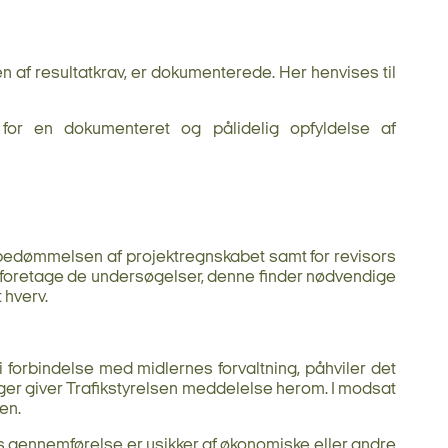
af resultatkrav, er dokumenterede. Her henvises til
for en dokumenteret og pålidelig opfyldelse af
bedømmelsen af projektregnskabet samt for revisors
at foretage de undersøgelser, denne finder nødvendige
 hverv.
 forbindelse med midlernes forvaltning, påhviler det
ger giver Trafikstyrelsen meddelelse herom. I modsat
en.
s gennemførelse er usikker af økonomiske eller andre