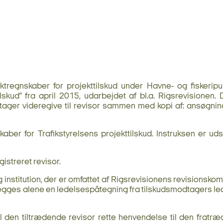
tregnskaber for projekttilskud under Havne- og fiskerip
ilskud” fra april 2015, udarbejdet af bl.a. Rigsrevisionen.
dtager videregive til revisor sammen med kopi af: ansøgning
skaber for Trafikstyrelsens projekttilskud. Instruksen er
istreret revisor.
ig institution, der er omfattet af Rigsrevisionens revisionsk
edlægges alene en ledelsespåtegning fra tilskudsmodtagers ledel
kal den tiltrædende revisor rette henvendelse til den fratræd