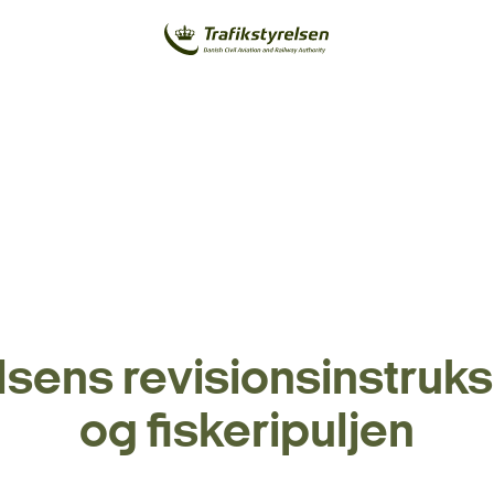
lsens revisionsinstruk
og fiskeripuljen