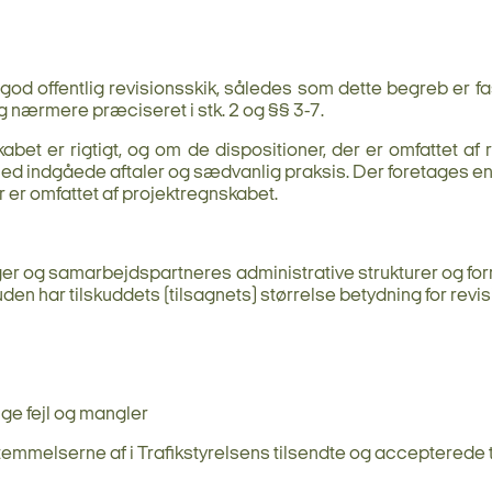
 offentlig revisionsskik, således som dette begreb er fast
g nærmere præciseret i stk. 2 og §§ 3-7.
kabet er rigtigt, og om de dispositioner, der er omfattet
 med indgåede aftaler og sædvanlig praksis. Der foretages end
 er omfattet af projektregnskabet.
 og samarbejdspartneres administrative strukturer og forr
en har tilskuddets (tilsagnets) størrelse betydning for revi
ige fejl og mangler
temmelserne af i Trafikstyrelsens tilsendte og accepterede 