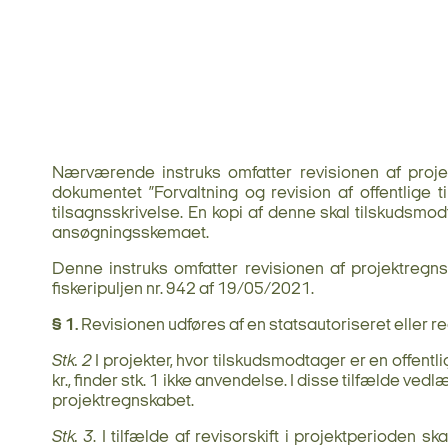
Nærværende instruks omfatter revisionen af projek
dokumentet ”Forvaltning og revision af offentlige t
tilsagnsskrivelse. En kopi af denne skal tilskudsmo
ansøgningsskemaet.
Denne instruks omfatter revisionen af projektregn
fiskeripuljen nr. 942 af 19/05/2021.
§ 1.
Revisionen udføres af en statsautoriseret eller reg
Stk. 2
I projekter, hvor tilskudsmodtager er en offentl
kr., finder stk. 1 ikke anvendelse. I disse tilfælde v
projektregnskabet.
Stk. 3
. I tilfælde af revisorskift i projektperioden s