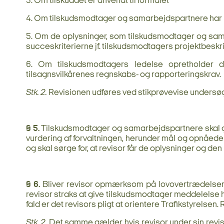
3. Om tilskuddet er anvendt til formålet
4. Om tilskudsmodtager og samarbejdspartnere har
5. Om de oplysninger, som tilskudsmodtager og sama
succeskriterierne jf. tilskudsmodtagers projektbeskriv
6. Om tilskudsmodtagers ledelse opretholder d
tilsagnsvilkårenes regnskabs- og rapporteringskrav.
Stk. 2.
Revisionen udføres ved stikprøvevise undersøg
§ 5.
Tilskudsmodtager og samarbejdspartnere skal gi
vurdering af forvaltningen, herunder mål og opnåede 
og skal sørge for, at revisor får de oplysninger og den
§ 6.
Bliver revisor opmærksom på lovovertrædelser ell
revisor straks at give tilskudsmodtager meddelelse 
fald er det revisors pligt at orientere Trafikstyre
Stk. 2
. Det samme gælder, hvis revisor under sin rev