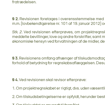
fratrædelsen.
§ 2.
Revisionen foretages i overensstemmelse med god
m.m. (lovbekendtgørelse nr. 101 af 19. januar 2012) o
Stk. 2
. Ved revisionen efterprøves, om projektregns
meddelte bevillinger, love og andre forskrifter, samt
økonomiske hensyn ved forvaltningen af de midler, der
§ 3.
Revisionens omfang afhænger af tilskudsmodtager
forhold af betydning for regnskabsaflæggelsen. Desud
§ 4.
Ved revisionen skal revisor efterprøve:
1. Om projektregnskabet er rigtigt, dvs. uden væsentl
2. Om tilskudsbetingelserne er opfyldt, herunder bes