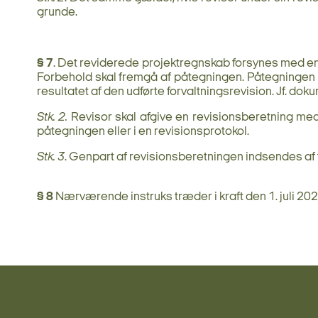
grunde.
§ 7
. Det reviderede projektregnskab forsynes med en 
Forbehold skal fremgå af påtegningen. Påtegningen be
resultatet af den udførte forvaltningsrevision. Jf. dok
Stk. 2.
Revisor skal afgive en revisionsberetning med r
påtegningen eller i en revisionsprotokol.
Stk. 3
. Genpart af revisionsberetningen indsendes a
§ 8
Nærværende instruks træder i kraft den 1. juli 2021