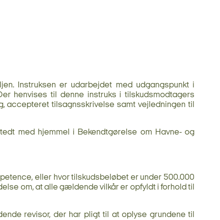
uljen. Instruksen er udarbejdet med udgangspunkt i
 Der henvises til denne instruks i tilskudsmodtagers
, accepteret tilsagnsskrivelse samt vejledningen til
 udstedt med hjemmel i Bekendtgørelse om Havne- og
ompetence, eller hvor tilskudsbeløbet er under 500.000
se om, at alle gældende vilkår er opfyldt i forhold til
ende revisor, der har pligt til at oplyse grundene til