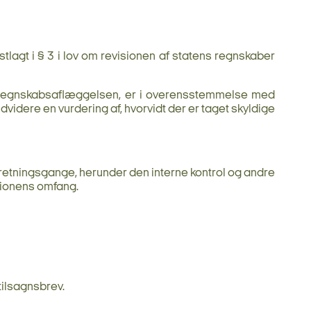
lagt i § 3 i lov om revisionen af statens regnskaber
 af regnskabsaflæggelsen, er i overensstemmelse med
videre en vurdering af, hvorvidt der er taget skyldige
etningsgange, herunder den interne kontrol og andre
sionens omfang.
tilsagnsbrev.