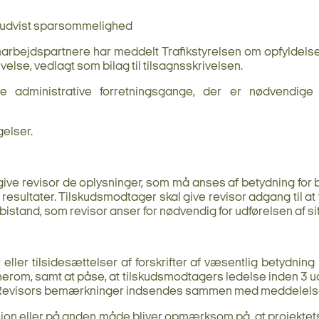
 udvist sparsommelighed
rbejdspartnere har meddelt Trafikstyrelsen om opfyldelsen 
else, vedlagt som bilag til tilsagnsskrivelsen.
e administrative forretningsgange, der er nødvendige 
elser.
ve revisor de oplysninger, som må anses af betydning for 
resultater. Tilskudsmodtager skal give revisor adgang til 
 bistand, som revisor anser for nødvendig for udførelsen af sit
er tilsidesættelser af forskrifter af væsentlig betydning i
herom, samt at påse, at tilskudsmodtagers ledelse inden 3 u
lsen. Revisors bemærkninger indsendes sammen med meddelels
ision eller på anden måde bliver opmærksom på, at projektet