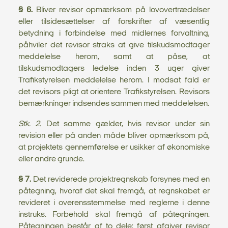
§ 6.
Bliver revisor opmærksom på lovovertrædelser
eller tilsidesættelser af forskrifter af væsentlig
betydning i forbindelse med midlernes forvaltning,
påhviler det revisor straks at give tilskudsmodtager
meddelelse herom, samt at påse, at
tilskudsmodtagers ledelse inden 3 uger giver
Trafikstyrelsen meddelelse herom. I modsat fald er
det revisors pligt at orientere Trafikstyrelsen. Revisors
bemærkninger indsendes sammen med meddelelsen.
Stk. 2.
Det samme gælder, hvis revisor under sin
revision eller på anden måde bliver opmærksom på,
at projektets gennemførelse er usikker af økonomiske
eller andre grunde.
§ 7.
Det reviderede projektregnskab forsynes med en
påtegning, hvoraf det skal fremgå, at regnskabet er
revideret i overensstemmelse med reglerne i denne
instruks. Forbehold skal fremgå af påtegningen.
Påtegningen består af to dele: først afgiver revisor