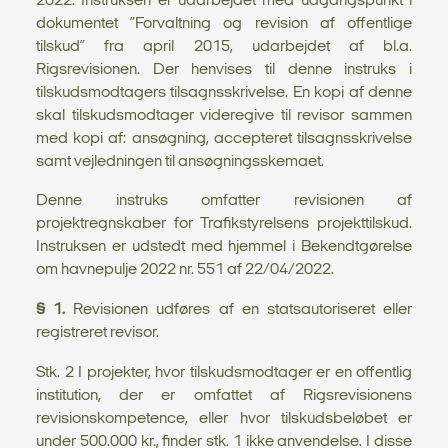
2022. Instruksen er udarbejdet med udgangspunkt i
dokumentet ”Forvaltning og revision af offentlige
tilskud” fra april 2015, udarbejdet af bl.a.
Rigsrevisionen. Der henvises til denne instruks i
tilskudsmodtagers tilsagnsskrivelse. En kopi af denne
skal tilskudsmodtager videregive til revisor sammen
med kopi af: ansøgning, accepteret tilsagnsskrivelse
samt vejledningen til ansøgningsskemaet.
Denne instruks omfatter revisionen af
projektregnskaber for Trafikstyrelsens projekttilskud.
Instruksen er udstedt med hjemmel i Bekendtgørelse
om havnepulje 2022 nr. 551 af 22/04/2022.
§ 1.
Revisionen udføres af en statsautoriseret eller
registreret revisor.
Stk. 2 I projekter, hvor tilskudsmodtager er en offentlig
institution, der er omfattet af Rigsrevisionens
revisionskompetence, eller hvor tilskudsbeløbet er
under 500.000 kr., finder stk. 1 ikke anvendelse. I disse