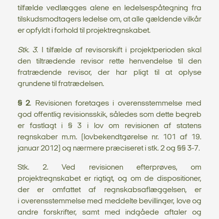
tilfælde vedlægges alene en ledelsespåtegning fra
tilskudsmodtagers ledelse om, at alle gældende vilkår
er opfyldt i forhold til projektregnskabet.
Stk. 3
. I tilfælde af revisorskift i projektperioden skal
den tiltrædende revisor rette henvendelse til den
fratrædende revisor, der har pligt til at oplyse
grundene til fratrædelsen.
§ 2
. Revisionen foretages i overensstemmelse med
god offentlig revisionsskik, således som dette begreb
er fastlagt i § 3 i lov om revisionen af statens
regnskaber m.m. (lovbekendtgørelse nr. 101 af 19.
januar 2012) og nærmere præciseret i stk. 2 og §§ 3-7.
Stk. 2. Ved revisionen efterprøves, om
projektregnskabet er rigtigt, og om de dispositioner,
der er omfattet af regnskabsaflæggelsen, er
i overensstemmelse med meddelte bevillinger, love og
andre forskrifter, samt med indgåede aftaler og