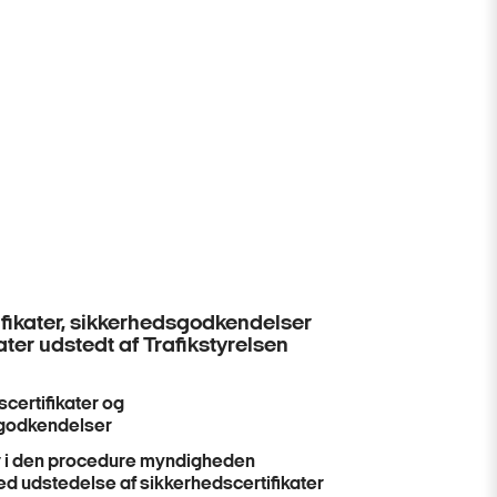
fikater, sikkerhedsgodkendelser
ater udstedt af Trafikstyrelsen
certifikater og
godkendelser
 i den procedure myndigheden
d udstedelse af sikkerhedscertifikater