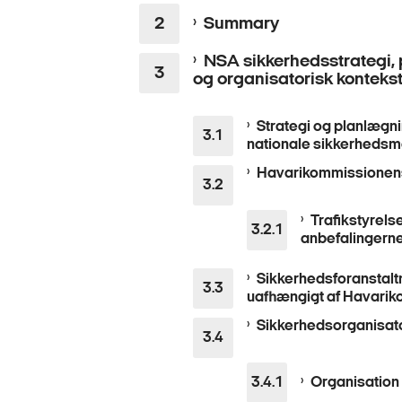
Summary
NSA sikkerhedsstrategi, 
og organisatorisk konteks
Strategi og planlægni
nationale sikkerhedsm
Havarikommissionens
Trafikstyrels
anbefalingern
Sikkerhedsforanstalt
uafhængigt af Havarik
Sikkerhedsorganisato
Organisation