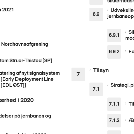
sikkerheds
 i 2021
Udveksling
jernbaneop
0
Si
mø
g, Nordhavnsafgrening
Fo
tem Struer-Thisted (SP)
Tilsyn
tering af nyt signalsystem
 (Early Deployment Line
 (EDL ØST))
Strategi, 
erhed i 2020
Ti
elser på jernbanen og
Æn