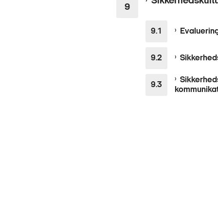
Sikkerhedskult
Evaluering
Sikkerheds
Sikkerheds
kommunikat