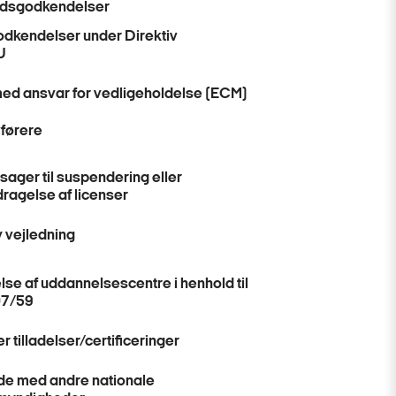
edsgodkendelser
odkendelser under Direktiv
U
ed ansvar for vedligeholdelse (ECM)
førere
sager til suspendering eller
dragelse af licenser
 vejledning
se af uddannelsescentre i henhold til
07/59
r tilladelser/certificeringer
e med andre nationale