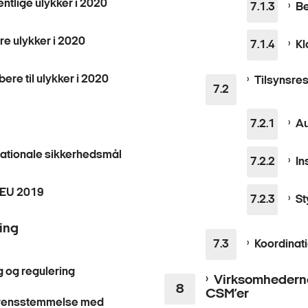
tlige ulykker i 2020
Be
e ulykker i 2020
Kl
re til ulykker i 2020
Tilsynsres
Au
nationale sikkerhedsmål
In
 EU 2019
St
ing
Koordinat
g og regulering
Virksomhederne
CSM’er
erensstemmelse med