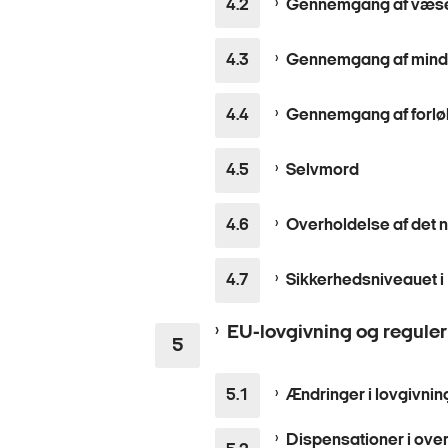
Gennemgang af væsen
Gennemgang af mindr
Gennemgang af forløbe
Selvmord
Overholdelse af det 
Sikkerhedsniveauet i
EU-lovgivning og reguler
Ændringer i lovgivnin
Dispensationer i ov