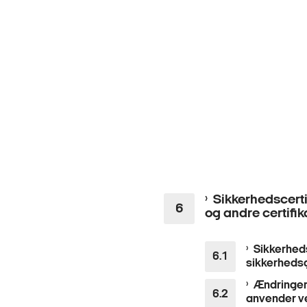
Sikkerhedscerti
og andre certifik
Sikkerheds
sikkerheds
Ændringer
anvender ve