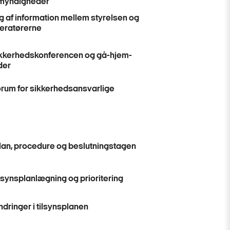
myndigheder
 af information mellem styrelsen og
eratørerne
kkerhedskonferencen og gå-hjem-
der
rum for sikkerhedsansvarlige
plan, procedure og beslutningstagen
lsynsplanlægning og prioritering
dringer i tilsynsplanen