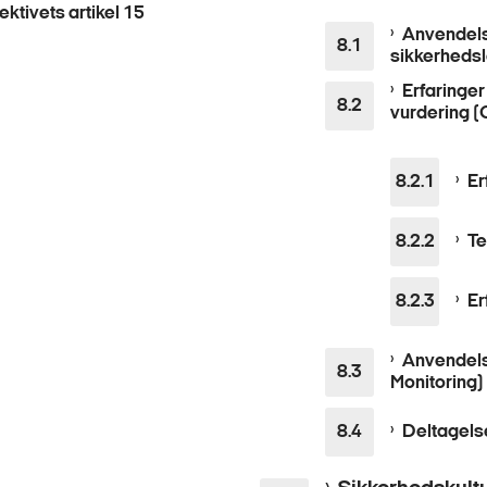
ktivets artikel 15
Anvendels
sikkerheds
Erfaringer
vurdering 
Er
Te
Er
Anvendels
Monitoring)
Deltagels