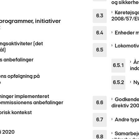
og sikkerh
Køretøjsg
2008/57/E
programmer, initiativer
t
Enheder m
ngsaktiviteter (det
Lokomotiv
ål)
 anbefalinger
År
ind
ens opfølgning på
e
Ny
ninger implementeret
Godkendel
ommissionens anbefalinger
direktiv 20
risk kontekst
Andre type
 i 2020
Samarbejd