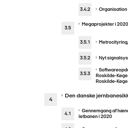
Organisation
Megaprojekter i 202
Metrocityrin
Nyt signalsys
Softwareopda
Roskilde-Køge
Roskilde-Køge
Den danske jernbanesikk
Gennemgang af hænd
letbanen i 2020