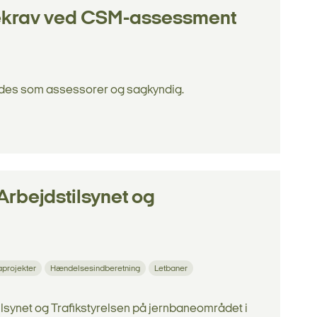
ekrav ved CSM-assessment
des som assessorer og sagkyndig.
rbejdstilsynet og
projekter
Hændelsesindberetning
Letbaner
synet og Trafikstyrelsen på jernbaneområdet i