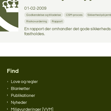
01-02-2009
Godkendelse og tilladelse
CSM-proces
Sikkerhed på jer
Risikovurdering
Rapport
En rapport der omhandler det gode sikkerhed
fastholdes.
Find
Love og regler
Blanketter
Publikationer
Nyheder
Miljøvurderinger (VVM)