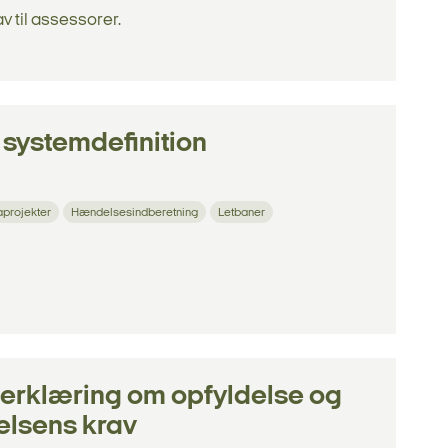
v til assessorer.
systemdefinition
projekter
Hændelsesindberetning
Letbaner
erklæring om opfyldelse og
elsens krav