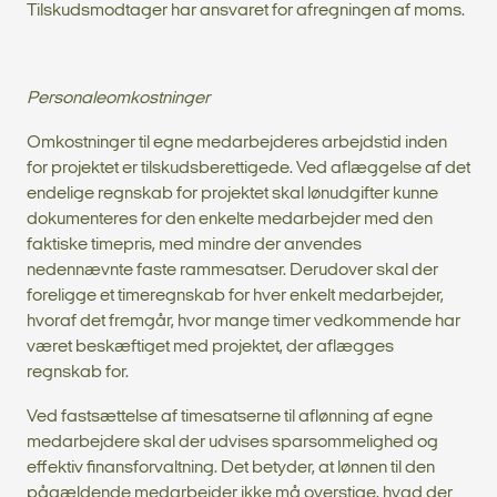
Tilskudsmodtager har ansvaret for afregningen af moms.
Personaleomkostninger
Omkostninger til egne medarbejderes arbejdstid inden
for projektet er tilskudsberettigede. Ved aflæggelse af det
endelige regnskab for projektet skal lønudgifter kunne
dokumenteres for den enkelte medarbejder med den
faktiske timepris, med mindre der anvendes
nedennævnte faste rammesatser. Derudover skal der
foreligge et timeregnskab for hver enkelt medarbejder,
hvoraf det fremgår, hvor mange timer vedkommende har
været beskæftiget med projektet, der aflægges
regnskab for.
Ved fastsættelse af timesatserne til aflønning af egne
medarbejdere skal der udvises sparsommelighed og
effektiv finansforvaltning. Det betyder, at lønnen til den
pågældende medarbejder ikke må overstige, hvad der