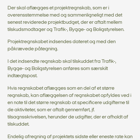
Der skal aflægges et projektregnskab, som er i
overensstemmelse med og sammenligneligt med det
senest reviderede projektbudget, der er aftalt mellem
tilskudsmodtager og Trafik-, Bygge- og Boligstyrelsen.
Projektregnskabet indsendes dateret og med den
påkrævede påtegning.
I det indsendte regnskab skal tilskuddet fra Trafik-,
Bygge- og Boligstyrelsen anføres som særskilt
indtægtspost.
Hvis regnskabet aflægges som en del af et større
regnskab, kan aflæggelsen af regnskabet opfyldes ved i
en note til det større regnskab at specificere udgifterne til
de aktiviteter, som er aftalt gennemført, jf.
tilsagnsskrivelsen, herunder de udgifter, der er afholdt af
tilskuddet.
Endelig afregning af projektets sidste eller eneste rate kan