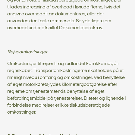
og kontorhold, er tilskudsberettigede omkostninger. Der
tillades indregning af overhead i lønudgifterne, hvis det
angivne overhead kan dokumenteres, eller der
anvendes den faste rammesats. Se yderligere om
overhead under afsnittet Dokumentationskrav.
Rejseomkostninger
Omkostninger til rejser til og i udlandet kan ikke indgå i
regnskabet. Transportomkostningerne skal holdes på et
rimeligt niveau i omfang og omkostninger. Ved benyttelse
af eget motorkøretøj ydes kilometergodtgørelse efter
reglerne om tjenestemænds benyttelse af eget
befordringsmiddel på tjenesterejser. Diæter og lignende i
forbindelse med rejser er ikke tilskudsberettigede
omkostninger.