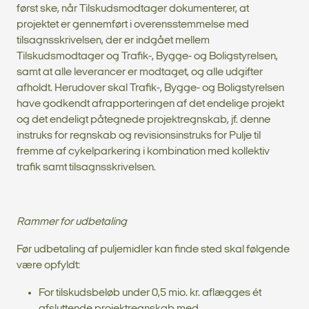
først ske, når Tilskudsmodtager dokumenterer, at
projektet er gennemført i overensstemmelse med
tilsagnsskrivelsen, der er indgået mellem
Tilskudsmodtager og Trafik-, Bygge- og Boligstyrelsen,
samt at alle leverancer er modtaget, og alle udgifter
afholdt. Herudover skal Trafik-, Bygge- og Boligstyrelsen
have godkendt afrapporteringen af det endelige projekt
og det endeligt påtegnede projektregnskab, jf. denne
instruks for regnskab og revisionsinstruks for Pulje til
fremme af cykelparkering i kombination med kollektiv
trafik samt tilsagnsskrivelsen.
Rammer for udbetaling
Før udbetaling af puljemidler kan finde sted skal følgende
være opfyldt:
For tilskudsbeløb under 0,5 mio. kr. aflægges ét
afsluttende projektregnskab med