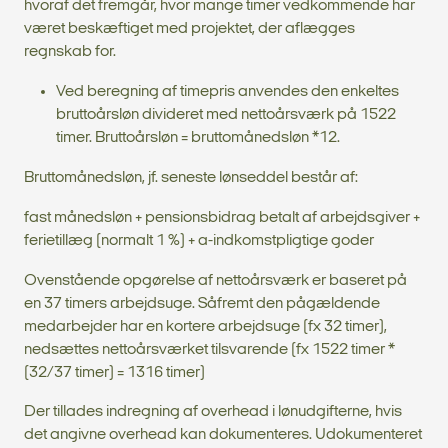
hvoraf det fremgår, hvor mange timer vedkommende har
været beskæftiget med projektet, der aflægges
regnskab for.
Ved beregning af timepris anvendes den enkeltes
bruttoårsløn divideret med nettoårsværk på 1522
timer. Bruttoårsløn = bruttomånedsløn *12.
Bruttomånedsløn, jf. seneste lønseddel består af:
fast månedsløn + pensionsbidrag betalt af arbejdsgiver +
ferietillæg (normalt 1 %) + a-indkomstpligtige goder
Ovenstående opgørelse af nettoårsværk er baseret på
en 37 timers arbejdsuge. Såfremt den pågældende
medarbejder har en kortere arbejdsuge (fx 32 timer),
nedsættes nettoårsværket tilsvarende (fx 1522 timer *
(32/37 timer) = 1316 timer)
Der tillades indregning af overhead i lønudgifterne, hvis
det angivne overhead kan dokumenteres. Udokumenteret