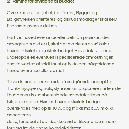
2. Ramme for afvigelse af budget
Overskrides budgettet, bør Trafik-, Bygge- og
Boligstyrelsen orienteres, og tilskudsmodtager skal selv
finansiere overskridelsen.
For hver hovedleverance eller delmål i projektet, der
ansøges om midler til, skal der etableres en såkaldt
hovedaktivitet i projektets budget. Hovedaktiviteterne
underopdeles eventuelt i specificerede omkostninger,
som forventes afholdt for at opfylde den pågældende
hovedleverance eller delmål.
Tilskudsmodtager kan uden forudgående accept fra
Trafik-, Bygge- og Boligstyrelsen omdisponere mellem de
i budgettet tilskudsberettigede hovedaktiviteter på
følgende måde: Hvis en hovedaktivitets budget
overskrides med op til 10 %, dog maksimalt 0,5 mio. kr.,
accepteres
dette, forudsat at det dækkes ind af tilsvarende mindre
forbrug fra de andre hovedaktiviteter.