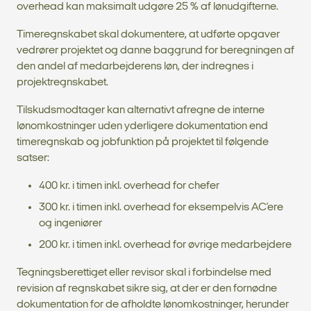
overhead kan maksimalt udgøre 25 % af lønudgifterne.
Timeregnskabet skal dokumentere, at udførte opgaver
vedrører projektet og danne baggrund for beregningen af
den andel af medarbejderens løn, der indregnes i
projektregnskabet.
Tilskudsmodtager kan alternativt afregne de interne
lønomkostninger uden yderligere dokumentation end
timeregnskab og jobfunktion på projektet til følgende
satser:
400 kr. i timen inkl. overhead for chefer
300 kr. i timen inkl. overhead for eksempelvis AC’ere
og ingeniører
200 kr. i timen inkl. overhead for øvrige medarbejdere
Tegningsberettiget eller revisor skal i forbindelse med
revision af regnskabet sikre sig, at der er den fornødne
dokumentation for de afholdte lønomkostninger, herunder