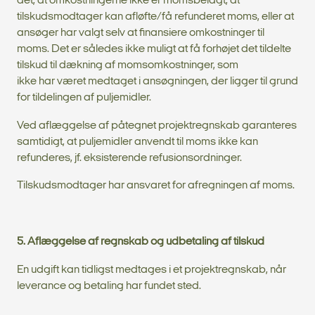
det, at omkostningerne ikke er momsbelagt, at
tilskudsmodtager kan afløfte/få refunderet moms, eller at
ansøger har valgt selv at finansiere omkostninger til
moms. Det er således ikke muligt at få forhøjet det tildelte
tilskud til dækning af momsomkostninger, som
ikke har været medtaget i ansøgningen, der ligger til grund
for tildelingen af puljemidler.
Ved aflæggelse af påtegnet projektregnskab garanteres
samtidigt, at puljemidler anvendt til moms ikke kan
refunderes, jf. eksisterende refusionsordninger.
Tilskudsmodtager har ansvaret for afregningen af moms.
5. Aflæggelse af regnskab og udbetaling af tilskud
En udgift kan tidligst medtages i et projektregnskab, når
leverance og betaling har fundet sted.