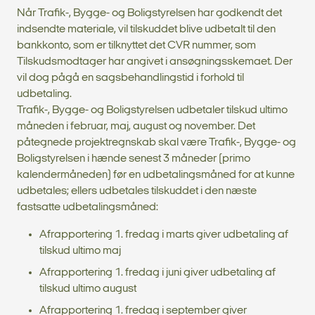
Når Trafik-, Bygge- og Boligstyrelsen har godkendt det
indsendte materiale, vil tilskuddet blive udbetalt til den
bankkonto, som er tilknyttet det CVR nummer, som
Tilskudsmodtager har angivet i ansøgningsskemaet. Der
vil dog pågå en sagsbehandlingstid i forhold til
udbetaling.
Trafik-, Bygge- og Boligstyrelsen udbetaler tilskud ultimo
måneden i februar, maj, august og november. Det
påtegnede projektregnskab skal være Trafik-, Bygge- og
Boligstyrelsen i hænde senest 3 måneder (primo
kalendermåneden) før en udbetalingsmåned for at kunne
udbetales; ellers udbetales tilskuddet i den næste
fastsatte udbetalingsmåned:
Afrapportering 1. fredag i marts giver udbetaling af
tilskud ultimo maj
Afrapportering 1. fredag i juni giver udbetaling af
tilskud ultimo august
Afrapportering 1. fredag i september giver