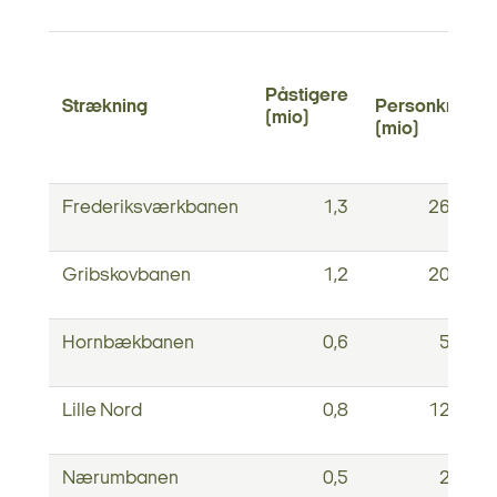
Påstigere
Strækning
Personkm.
(mio)
(mio)
Frederiksværkbanen
1,3
26,3
Gribskovbanen
1,2
20,3
Hornbækbanen
0,6
5,2
Lille Nord
0,8
12,2
Nærumbanen
0,5
2,3