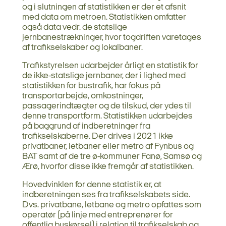
og i slutningen af statistikken er der et afsnit
med data om metroen. Statistikken omfatter
også data vedr. de statslige
jernbanestrækninger, hvor togdriften varetages
af trafikselskaber og lokalbaner.
Trafikstyrelsen udarbejder årligt en statistik for
de ikke-statslige jernbaner, der i lighed med
statistikken for bustrafik, har fokus på
transportarbejde, omkostninger,
passagerindtægter og de tilskud, der ydes til
denne transportform. Statistikken udarbejdes
på baggrund af indberetninger fra
trafikselskaberne. Der drives i 2021 ikke
privatbaner, letbaner eller metro af Fynbus og
BAT samt af de tre ø-kommuner Fanø, Samsø og
Ærø, hvorfor disse ikke fremgår af statistikken.
Hovedvinklen for denne statistik er, at
indberetningen ses fra trafikselskabets side.
Dvs. privatbane, letbane og metro opfattes som
operatør (på linje med entreprenører for
offentlig buskørsel) i relation til trafikselskab og