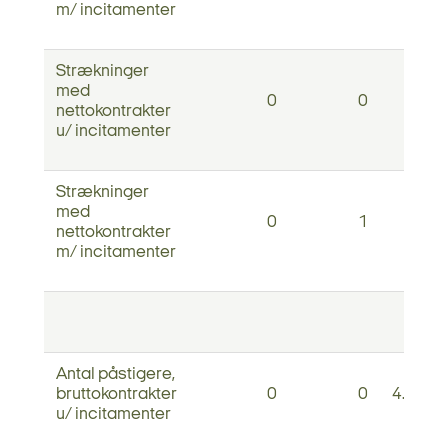
m/ incitamenter
Strækninger
med
0
0
nettokontrakter
u/ incitamenter
Strækninger
med
0
1
nettokontrakter
m/ incitamenter
Antal påstigere,
bruttokontrakter
0
0
4.222.
u/ incitamenter