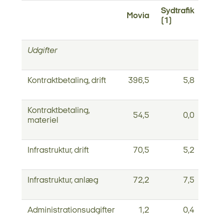
Sydtrafik
Movia
Mid
(1)
Udgifter
Kontraktbetaling, drift
396,5
5,8
Kontraktbetaling,
54,5
0,0
materiel
Infrastruktur, drift
70,5
5,2
Infrastruktur, anlæg
72,2
7,5
Administrationsudgifter
1,2
0,4