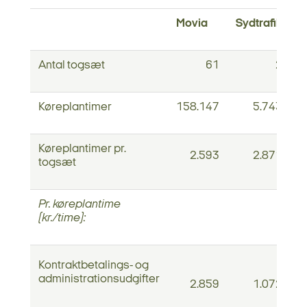
Movia
Sydtrafik
M
Antal togsæt
61
2
Køreplantimer
158.147
5.743
Køreplantimer pr.
2.593
2.871
togsæt
Pr. køreplantime
(kr./time):
Kontraktbetalings- og
administrationsudgifter
2.859
1.072