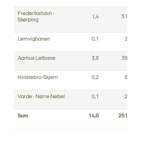
Frederikshavn -
1,4
51,7
Skørping
Lemvigbanen
0,1
2,0
Aarhus Letbane
3,9
39,1
Holstebro-Skjern
0,2
6,2
Varde - Nørre Nebel
0,1
2,8
Sum
14,0
251,3