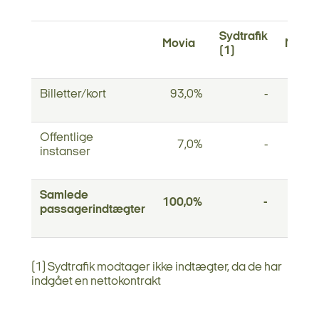
Sydtrafik
Movia
Midttr
(1)
Billetter/kort
93,0%
-
75
Offentlige
7,0%
-
25
instanser
Samlede
100,0%
-
100
passagerindtægter
(1) Sydtrafik modtager ikke indtægter, da de har
indgået en nettokontrakt