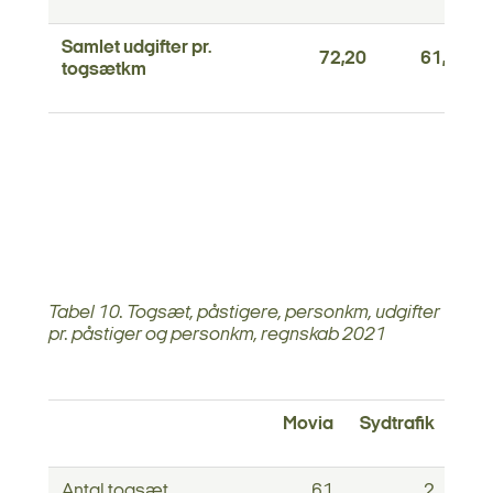
Samlet udgifter pr.
72,20
61,99
togsætkm
Tabel 10. Togsæt, påstigere, personkm, udgifter
pr. påstiger og personkm, regnskab 2021
Movia
Sydtrafik
Midt
Antal togsæt
61
2