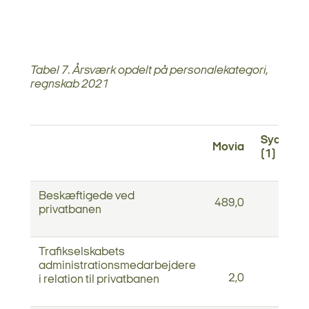
Tabel 7. Årsværk opdelt på personalekategori,
regnskab 2021
Sydtrafik
Movia
(1)
Beskæftigede ved
489,0
0,0
privatbanen
Trafikselskabets
administrationsmedarbejdere
2,0
0,5
i relation til privatbanen