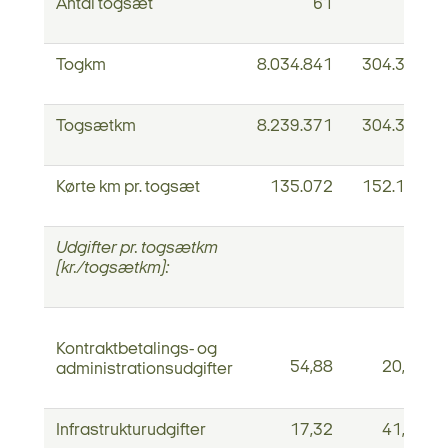
Antal togsæt
61
2
Togkm
8.034.841
304.358
Togsætkm
8.239.371
304.358
Kørte km pr. togsæt
135.072
152.179
Udgifter pr. togsætkm
(kr./togsætkm):
Kontraktbetalings- og
54,88
20,24
administrationsudgifter
Infrastrukturudgifter
17,32
41,76