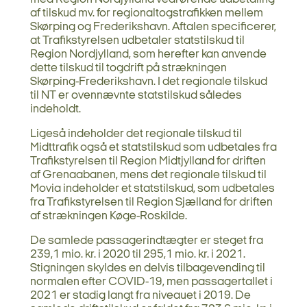
af tilskud mv. for regionaltogstrafikken mellem
Skørping og Frederikshavn. Aftalen specificerer,
at Trafikstyrelsen udbetaler statstilskud til
Region Nordjylland, som herefter kan anvende
dette tilskud til togdrift på strækningen
Skørping-Frederikshavn. I det regionale tilskud
til NT er ovennævnte statstilskud således
indeholdt.
Ligeså indeholder det regionale tilskud til
Midttrafik også et statstilskud som udbetales fra
Trafikstyrelsen til Region Midtjylland for driften
af Grenaabanen, mens det regionale tilskud til
Movia indeholder et statstilskud, som udbetales
fra Trafikstyrelsen til Region Sjælland for driften
af strækningen Køge-Roskilde.
De samlede passagerindtægter er steget fra
239,1 mio. kr. i 2020 til 295,1 mio. kr. i 2021.
Stigningen skyldes en delvis tilbagevending til
normalen efter COVID-19, men passagertallet i
2021 er stadig langt fra niveauet i 2019. De