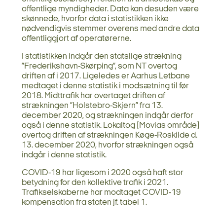
offentlige myndigheder. Data kan desuden være
skønnede, hvorfor data i statistikken ikke
nødvendigvis stemmer overens med andre data
offentliggjort af operatørerne.
I statistikken indgår den statslige strækning
”Frederikshavn-Skørping”, som NT overtog
driften af i 2017. Ligeledes er Aarhus Letbane
medtaget i denne statistik i modsætning til før
2018. Midttrafik har overtaget driften af
strækningen ”Holstebro-Skjern” fra 13.
december 2020, og strækningen indgår derfor
også i denne statistik. Lokaltog (Movias område)
overtog driften af strækningen Køge-Roskilde d.
13. december 2020, hvorfor strækningen også
indgår i denne statistik.
COVID-19 har ligesom i 2020 også haft stor
betydning for den kollektive trafik i 2021.
Trafikselskaberne har modtaget COVID-19
kompensation fra staten jf. tabel 1.