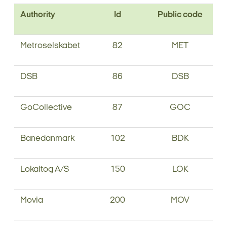
Authority
Id
Public code
Metroselskabet
82
MET
DSB
86
DSB
GoCollective
87
GOC
Banedanmark
102
BDK
Lokaltog A/S
150
LOK
Movia
200
MOV