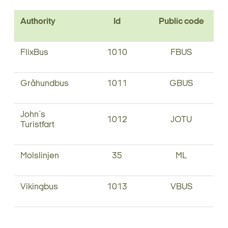
Authority
Id
Public code
FlixBus
1010
FBUS
Gråhundbus
1011
GBUS
John´s
1012
JOTU
Turistfart
Molslinjen
35
ML
Vikingbus
1013
VBUS