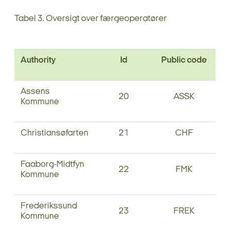
Tabel 3. Oversigt over færgeoperatører
Authority
Id
Public code
Assens
20
ASSK
Kommune
Christiansøfarten
21
CHF
Faaborg-Midtfyn
22
FMK
Kommune
Frederikssund
23
FREK
Kommune