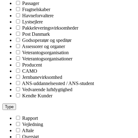
Passager
Fragtselskaber
Havneforvaltere
Lystsejlere
Pakkeleveringsvirksomheder
Post Danmark
Godsoperatør og speditør
Assessorer og organer
Veterantogsorganisation
Veterantogsorganisationer
Producent
CAMO
Jernbanevirksomhed
ANS-uddannelsessted / ANS-student
Vedvarende luftdygtighed
Kendte Kunder
Type
Rapport
Vejledning
Aftale
Oversigt