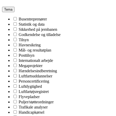
Tema
Busentreprenører
Statistik og data
Sikkerhed på jernbanen
Godkendelse og tilladelse
Tilsyn
Havnesikring
Mål- og resultatplan
Posttilsyn
Internationalt arbejde
Megaprojekter
Hændelsesindberetning
Luftfartsuddannelser
Personcertificering
Luftdygtighed
Luftfartøjsregistret
Flyvepladser
Puljer/støtteordninger
Trafikale analyser
Handicapkørsel