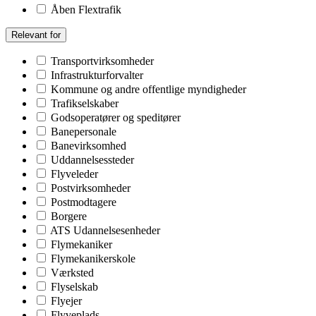
Åben Flextrafik
Relevant for
Transportvirksomheder
Infrastrukturforvalter
Kommune og andre offentlige myndigheder
Trafikselskaber
Godsoperatører og speditører
Banepersonale
Banevirksomhed
Uddannelsessteder
Flyveleder
Postvirksomheder
Postmodtagere
Borgere
ATS Udannelsesenheder
Flymekaniker
Flymekanikerskole
Værksted
Flyselskab
Flyejer
Flyveplads