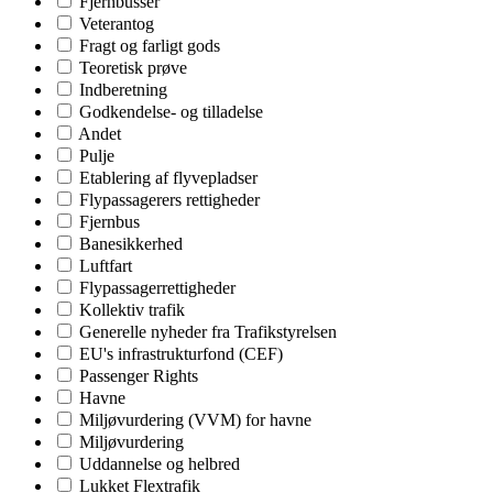
Fjernbusser
Veterantog
Fragt og farligt gods
Teoretisk prøve
Indberetning
Godkendelse- og tilladelse
Andet
Pulje
Etablering af flyvepladser
Flypassagerers rettigheder
Fjernbus
Banesikkerhed
Luftfart
Flypassagerrettigheder
Kollektiv trafik
Generelle nyheder fra Trafikstyrelsen
EU's infrastrukturfond (CEF)
Passenger Rights
Havne
Miljøvurdering (VVM) for havne
Miljøvurdering
Uddannelse og helbred
Lukket Flextrafik