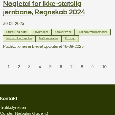
Nøgletal for ikke-statslig
jernbane, Regnskab 2024
30-06-2025
Statistik og data
Privatbaner
Kollektiv trafik
Transportvirksomheder
Infrastrukturforvalter
Trafikselskaber
Rapport
Publikationen er blevet opdateret 16-09-2025
1
2
3
4
5
6
7
8
9
10
Kontakt
Trafikstyrelsen
Carsten Niebuhrs Gade 43