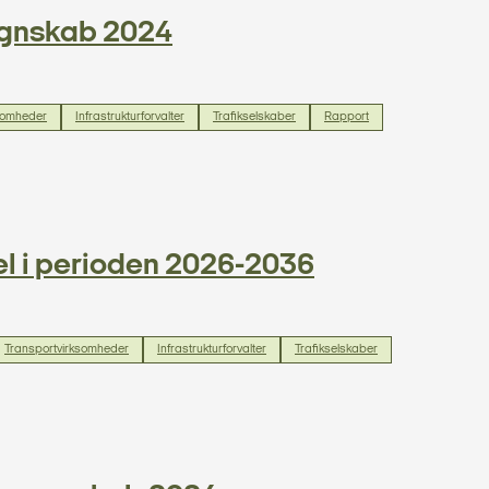
 regnskab 2024
somheder
Infrastrukturforvalter
Trafikselskaber
Rapport
l i perioden 2026-2036
Transportvirksomheder
Infrastrukturforvalter
Trafikselskaber