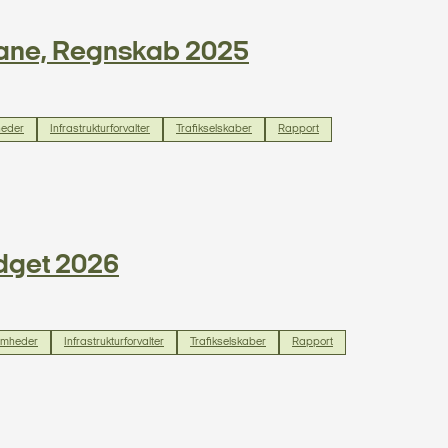
nbane, Regnskab 2025
heder
Infrastrukturforvalter
Trafikselskaber
Rapport
udget 2026
omheder
Infrastrukturforvalter
Trafikselskaber
Rapport