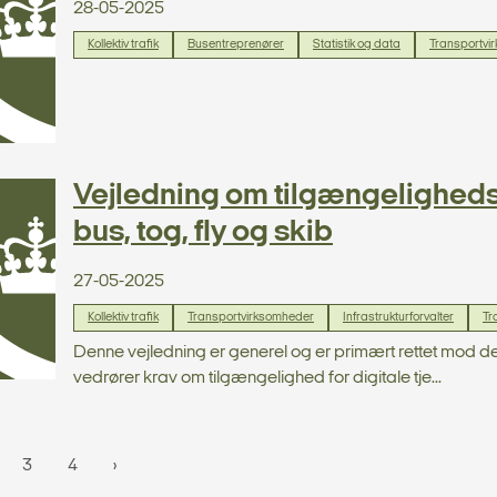
28-05-2025
Kollektiv trafik
Busentreprenører
Statistik og data
Transportvi
Vejledning om tilgængelighed
bus, tog, fly og skib
27-05-2025
Kollektiv trafik
Transportvirksomheder
Infrastrukturforvalter
Tr
Denne vejledning er generel og er primært rettet mod d
vedrører krav om tilgængelighed for digitale tje...
3
4