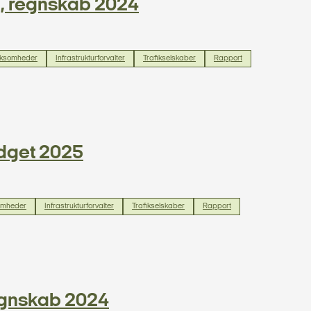
el, regnskab 2024
rksomheder
Infrastrukturforvalter
Trafikselskaber
Rapport
udget 2025
omheder
Infrastrukturforvalter
Trafikselskaber
Rapport
Regnskab 2024