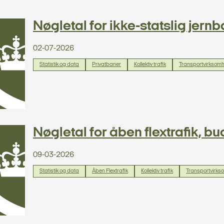
Nøgletal for ikke-statslig jer
02-07-2026
Statistik og data
Privatbaner
Kollektiv trafik
Transportvirksom
Nøgletal for åben flextrafik, b
09-03-2026
Statistik og data
Åben Flextrafik
Kollektiv trafik
Transportvirks