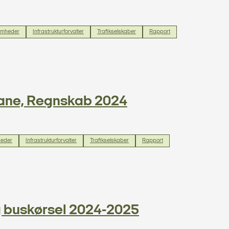
omheder
Infrastrukturforvalter
Trafikselskaber
Rapport
nbane, Regnskab 2024
heder
Infrastrukturforvalter
Trafikselskaber
Rapport
ig buskørsel 2024-2025