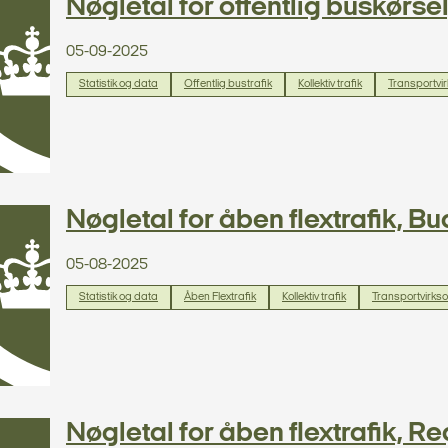
Nøgletal for offentlig buskørs
05-09-2025
Statistik og data
Offentlig bustrafik
Kollektiv trafik
Transportvi
Nøgletal for åben flextrafik, B
05-08-2025
Statistik og data
Åben Flextrafik
Kollektiv trafik
Transportvirks
Nøgletal for åben flextrafik, 