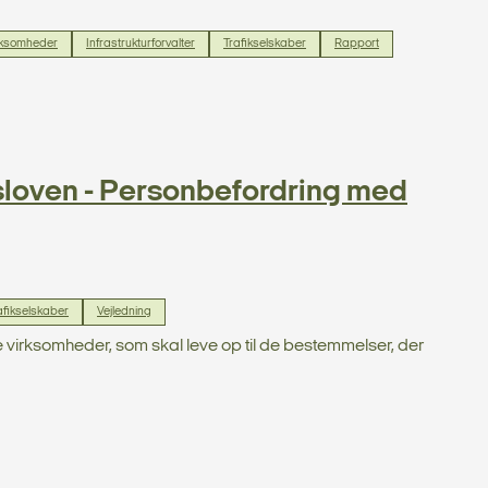
rksomheder
Infrastrukturforvalter
Trafikselskaber
Rapport
sloven - Personbefordring med
afikselskaber
Vejledning
e virksomheder, som skal leve op til de bestemmelser, der