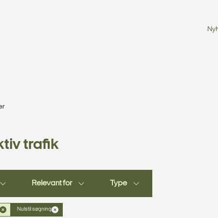
Ny
er
tiv trafik
Relevant for
Type
Nulstil søgning