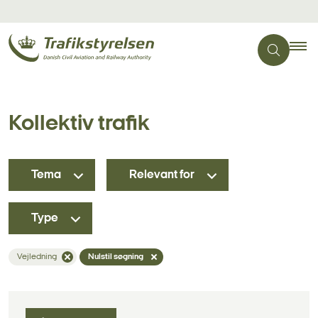
Kollektiv trafik
Tema
Relevant for
Type
Vejledning
Nulstil søgning