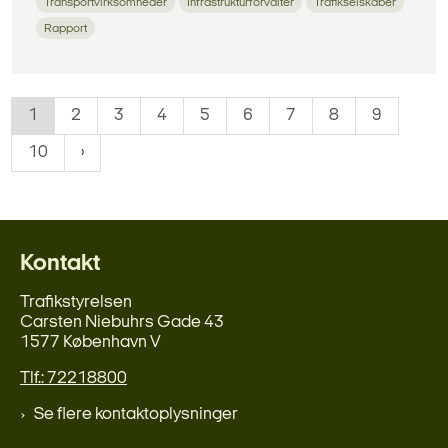
Transportvirksomheder
Infrastrukturforvalter
Trafikselskaber
Rapport
1
2
3
4
5
6
7
8
9
10
Kontakt
Trafikstyrelsen
Carsten Niebuhrs Gade 43
1577 København V
Tlf.: 72218800
Se flere kontaktoplysninger