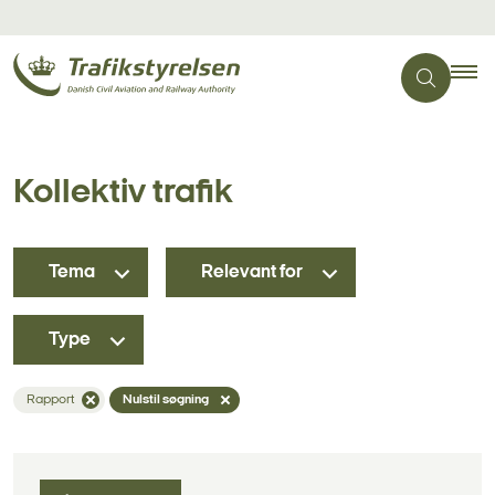
Kollektiv trafik
Tema
Relevant for
Type
Rapport
Nulstil søgning