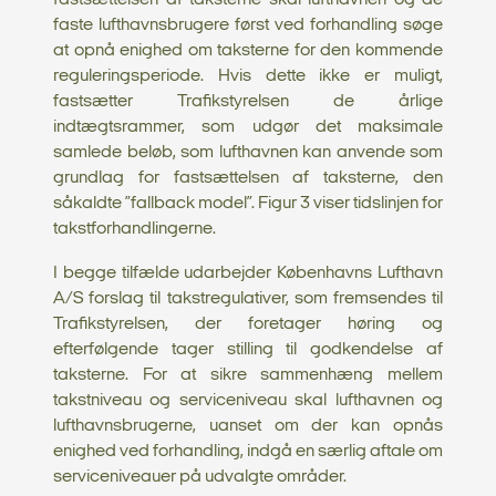
fastsættelsen af taksterne skal lufthavnen og de
faste lufthavnsbrugere først ved forhandling søge
at opnå enighed om taksterne for den kommende
reguleringsperiode. Hvis dette ikke er muligt,
fastsætter Trafikstyrelsen de årlige
indtægtsrammer, som udgør det maksimale
samlede beløb, som lufthavnen kan anvende som
grundlag for fastsættelsen af taksterne, den
såkaldte ”fallback model”. Figur 3 viser tidslinjen for
takstforhandlingerne.
I begge tilfælde udarbejder Københavns Lufthavn
A/S forslag til takstregulativer, som fremsendes til
Trafikstyrelsen, der foretager høring og
efterfølgende tager stilling til godkendelse af
taksterne. For at sikre sammenhæng mellem
takstniveau og serviceniveau skal lufthavnen og
lufthavnsbrugerne, uanset om der kan opnås
enighed ved forhandling, indgå en særlig aftale om
serviceniveauer på udvalgte områder.