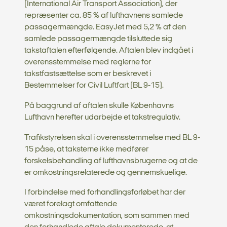
(International Air Transport Association), der
repræsenter ca. 85 % af lufthavnens samlede
passagermængde. EasyJet med 5,2 % af den
samlede passagermængde tilsluttede sig
takstaftalen efterfølgende. Aftalen blev indgået i
overensstemmelse med reglerne for
takstfastsættelse som er beskrevet i
Bestemmelser for Civil Luftfart (BL 9-15).
På baggrund af aftalen skulle Københavns
Lufthavn herefter udarbejde et takstregulativ.
Trafikstyrelsen skal i overensstemmelse med BL 9-
15 påse, at taksterne ikke medfører
forskelsbehandling af lufthavnsbrugerne og at de
er omkostningsrelaterede og gennemskuelige.
I forbindelse med forhandlingsforløbet har der
været forelagt omfattende
omkostningsdokumentation, som sammen med