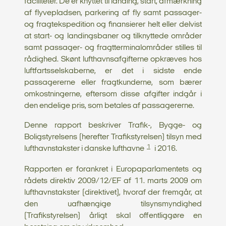
faciliteter. De er knyttet til landing, start, afmærkning
af flyvepladsen, parkering af fly samt passager-
og fragtekspedition og finansierer helt eller delvist
at start- og landingsbaner og tilknyttede områder
samt passager- og fragtterminalområder stilles til
rådighed. Skønt lufthavnsafgifterne opkræves hos
luftfartsselskaberne, er det i sidste ende
passagererne eller fragtkunderne, som bærer
omkostningerne, eftersom disse afgifter indgår i
den endelige pris, som betales af passagererne.
Denne rapport beskriver Trafik-, Bygge- og
Boligstyrelsens (herefter Trafikstyrelsen) tilsyn med
1
lufthavnstakster i danske lufthavne
i 2016.
Rapporten er forankret i Europaparlamentets og
rådets direktiv 2009/12/EF af 11. marts 2009 om
lufthavnstakster (direktivet), hvoraf der fremgår, at
den uafhængige tilsynsmyndighed
(Trafikstyrelsen) årligt skal offentliggøre en