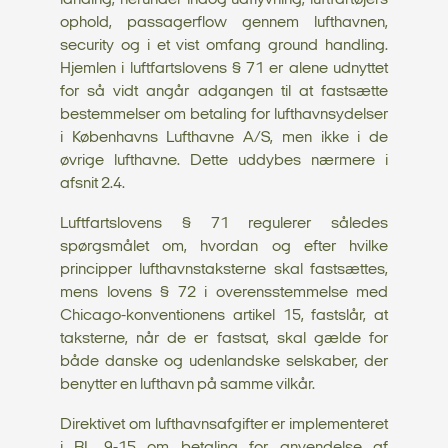
landing, herunder indog udflyvning, luftfartøjers
ophold, passagerflow gennem lufthavnen,
security og i et vist omfang ground handling.
Hjemlen i luftfartslovens § 71 er alene udnyttet
for så vidt angår adgangen til at fastsætte
bestemmelser om betaling for lufthavnsydelser
i Københavns Lufthavne A/S, men ikke i de
øvrige lufthavne. Dette uddybes nærmere i
afsnit 2.4.
Luftfartslovens § 71 regulerer således
spørgsmålet om, hvordan og efter hvilke
principper lufthavnstaksterne skal fastsættes,
mens lovens § 72 i overensstemmelse med
Chicago-konventionens artikel 15, fastslår, at
taksterne, når de er fastsat, skal gælde for
både danske og udenlandske selskaber, der
benytter en lufthavn på samme vilkår.
Direktivet om lufthavnsafgifter er implementeret