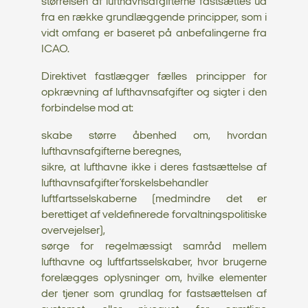
størrelsen af lufthavnsafgifterne fastsættes ud
fra en række grundlæggende principper, som i
vidt omfang er baseret på anbefalingerne fra
ICAO.
Direktivet fastlægger fælles principper for
opkrævning af lufthavnsafgifter og sigter i den
forbindelse mod at:
skabe større åbenhed om, hvordan
lufthavnsafgifterne beregnes,
sikre, at lufthavne ikke i deres fastsættelse af
lufthavnsafgifter´forskelsbehandler
luftfartsselskaberne (medmindre det er
berettiget af veldefinerede forvaltningspolitiske
overvejelser),
sørge for regelmæssigt samråd mellem
lufthavne og luftfartsselskaber, hvor brugerne
forelægges oplysninger om, hvilke elementer
der tjener som grundlag for fastsættelsen af