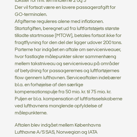
takster for hhv. terminalerne 2 og 3
Der vil fortsat være en lavere passagerafgift for
GO-terminalen.
Afgifterne reguleres alene med inflationen.
Startafgiften, beregnet ud fra luftfartstøjets største
tilladte startmasse (MTOW), betales fortsat ikke for
fragtflyvning for den del der ligger udover 200 tons.
Parterne har indgået en aftale om serviceniveauer,
hvor fastlagte målepunkter sikrer sammenhæng
mellem takstniveau og serviceniveau på områder
af betydning for passagerernes og luftfartøjernes
flow gennem lufthavnen. Serviceaftalen indebærer
bl.a. en forhøjelse af den særlige
kompensationspulje fra 50 mio. kr. til 75 mio. kr.
Puljen er bl.a. kompensation af luftfartsselskaberne
ved lufthavnens manglende opfyldelse af
målepunkterne.
Aftalen blev indgået mellem Københavns
Lufthavne A/S SAS, Norwegian og IATA