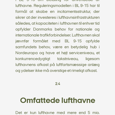
i BL 9-15 om betaling for anvendelse af
lufthavne. Reguleringsmodellen i BL 9-15 har til
formål at skabe en incitamentsstruktur, der
sikrer at der investeres i lufthavnsinfrastrukturen
således, at kapaciteten i lufthavnen til enhver tid
opfylder Danmarks behov for nationale og
internationale trafikforbindelser. Lufthavnen skal
jævnfør formålet med BL 9-15 opfylde
samfundets behov, være en betydelig hub i
Nordeuropa og have et højt serviceniveau, et
konkurrencedygtigt takstniveau, ligesom
lufthavnens afkast på luftfartsmæssige anlæg
og ydelser ikke må overstige et rimeligt afkast.
2.4
Omfattede lufthavne
Det er kun lufthavne med mere end 5 mio.