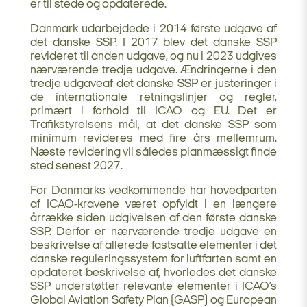
er til stede og opdaterede.
Danmark udarbejdede i 2014 første udgave af
det danske SSP. I 2017 blev det danske SSP
revideret til anden udgave, og nu i 2023 udgives
nærværende tredje udgave. Ændringerne i den
tredje udgaveaf det danske SSP er justeringer i
de internationale retningslinjer og regler,
primært i forhold til ICAO og EU. Det er
Trafikstyrelsens mål, at det danske SSP som
minimum revideres med fire års mellemrum.
Næste revidering vil således planmæssigt finde
sted senest 2027.
For Danmarks vedkommende har hovedparten
af ICAO-kravene været opfyldt i en længere
årrække siden udgivelsen af den første danske
SSP. Derfor er nærværende tredje udgave en
beskrivelse af allerede fastsatte elementer i det
danske reguleringssystem for luftfarten samt en
opdateret beskrivelse af, hvorledes det danske
SSP understøtter relevante elementer i ICAO’s
Global Aviation Safety Plan (GASP) og European