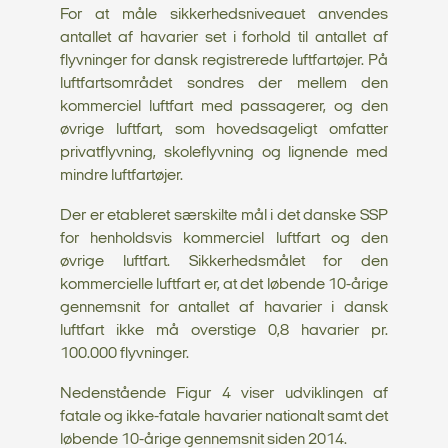
For at måle sikkerhedsniveauet anvendes
antallet af havarier set i forhold til antallet af
flyvninger for dansk registrerede luftfartøjer. På
luftfartsområdet sondres der mellem den
kommerciel luftfart med passagerer, og den
øvrige luftfart, som hovedsageligt omfatter
privatflyvning, skoleflyvning og lignende med
mindre luftfartøjer.
Der er etableret særskilte mål i det danske SSP
for henholdsvis kommerciel luftfart og den
øvrige luftfart. Sikkerhedsmålet for den
kommercielle luftfart er, at det løbende 10-årige
gennemsnit for antallet af havarier i dansk
luftfart ikke må overstige 0,8 havarier pr.
100.000 flyvninger.
Nedenstående Figur 4 viser udviklingen af
fatale og ikke-fatale havarier nationalt samt det
løbende 10-årige gennemsnit siden 2014.