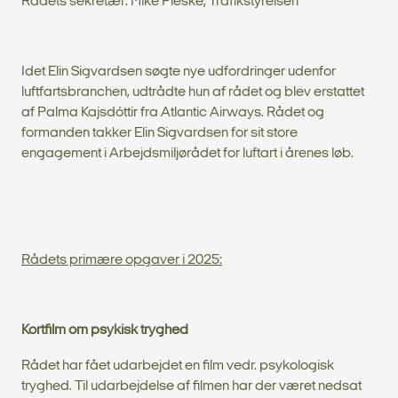
Rådets sekretær: Mike Pieske, Trafikstyrelsen
Idet Elin Sigvardsen søgte nye udfordringer udenfor
luftfartsbranchen, udtrådte hun af rådet og blev erstattet
af Palma Kajsdóttir fra Atlantic Airways. Rådet og
formanden takker Elin Sigvardsen for sit store
engagement i Arbejdsmiljørådet for luftart i årenes løb.
Rådets primære opgaver i 2025:
Kortfilm om psykisk tryghed
Rådet har fået udarbejdet en film vedr. psykologisk
tryghed. Til udarbejdelse af filmen har der været nedsat