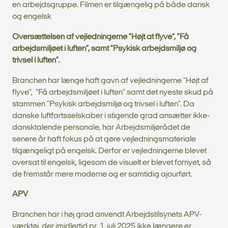
en arbejdsgruppe. Filmen er tilgængelig på både dansk
og engelsk
Oversættelsen
af vejledningerne ”Højt at flyve”, ”Få
arbejdsmiljøet i luften”, samt ”Psykisk arbejdsmiljø og
trivsel i luften”.
Branchen har længe haft gavn af vejledningerne “Højt af
flyve”, “Få arbejdsmiljøet i luften” samt det nyeste skud på
stammen ”Psykisk arbejdsmiljø og trivsel i luften”. Da
danske luftfartsselskaber i stigende grad ansætter ikke-
dansktalende personale, har Arbejdsmiljørådet de
senere år haft fokus på at gøre vejledningsmateriale
tilgængeligt på engelsk. Derfor er vejledningerne blevet
oversat til engelsk, ligesom de visuelt er blevet fornyet, så
de fremstår mere moderne og er samtidig ajourført.
APV
Branchen har i høj grad anvendt Arbejdstilsynets APV-
værktøj, der imidlertid pr. 1. juli 2025 ikke længere er