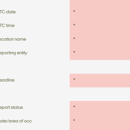
TC date
*
TC time
*
ocation name
*
eporting entity
*
eadline
*
eport status
*
tate/area of occ
*