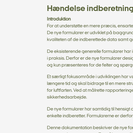
Hændelse indberetning,
Introduktion
For at understøtte en mere præcis, ensart
De nye formularer er udviklet på baggrun
kvaliteten af de indberettede data samt gø
De eksisterende generelle formularer har i 
i praksis. Derfor er de nye formularer des
og kun præsenteres for de felter og spørg
Et særligt fokusområde i udviklingen har v
længere tid og skal bidrage til en mere s
for luftfarten. Ved at målrette rapporteri
sikkerhedsarbejde.
De nye formularer har samtidig til hensig
enkelte indberetter. Formularerne er derfo
Denne dokumentation beskriver de nye form