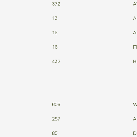
372
A
13
A
15
A
16
F
432
H
606
W
287
A
85
D