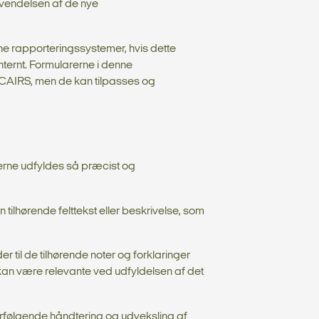
nvendelsen af de nye
ne rapporteringssystemer, hvis dette
ternt. Formularerne i denne
CAIRS, men de kan tilpasses og
elterne udfyldes så præcist og
ilhørende felttekst eller beskrivelse, som
 til de tilhørende noter og forklaringer
m kan være relevante ved udfyldelsen af det
erfølgende håndtering og udveksling af