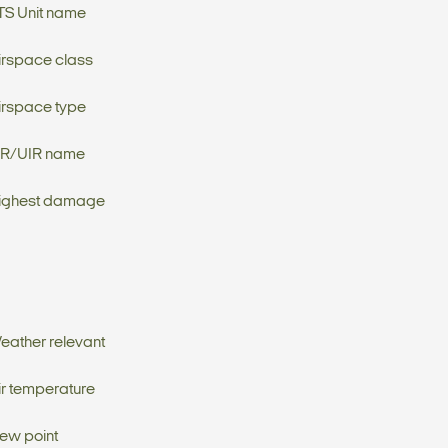
TS Unit name
irspace class
irspace type
IR/UIR name
ighest damage
eather relevant
ir temperature
ew point