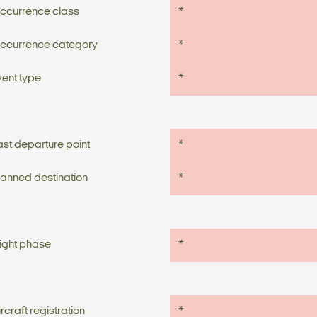
ccurrence class
*
ccurrence category
*
vent type
*
ast departure point
*
lanned destination
*
light phase
*
rcraft registration
*