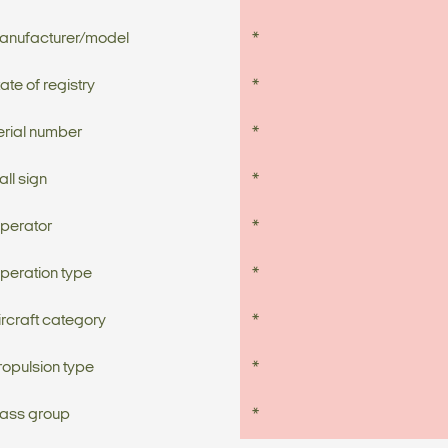
anufacturer/model
*
ate of registry
*
erial number
*
all sign
*
perator
*
peration type
*
ircraft category
*
ropulsion type
*
ass group
*