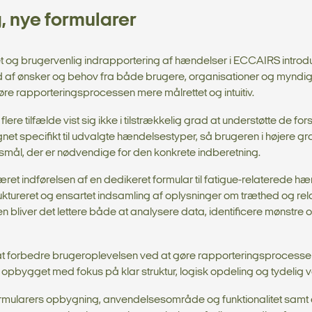
 nye formularer
et og brugervenlig indrapportering af hændelser i ECCAIRS introd
d af ønsker og behov fra både brugere, organisationer og myndi
re rapporteringsprocessen mere målrettet og intuitiv.
flere tilfælde vist sig ikke i tilstrækkelig grad at understøtte de 
ignet specifikt til udvalgte hændelsestyper, så brugeren i højere
smål, der er nødvendige for den konkrete indberetning.
æret indførelsen af en dedikeret formular til fatigue-relaterede hæ
truktureret og ensartet indsamling af oplysninger om træthed og 
ngen bliver det lettere både at analysere data, identificere mønstr
t at forbedre brugeroplevelsen ved at gøre rapporteringsprocesse
r opbygget med fokus på klar struktur, logisk opdeling og tydelig
ularers opbygning, anvendelsesområde og funktionalitet samt even