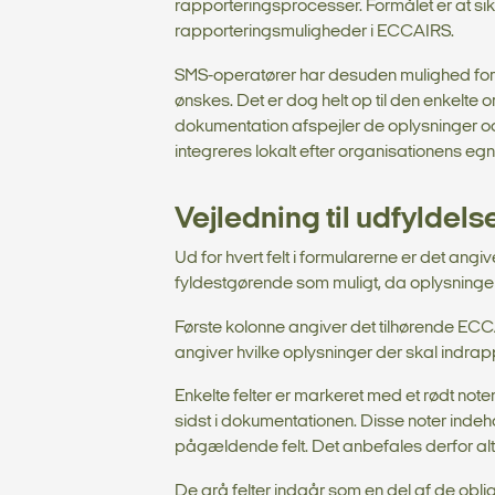
rapporteringsprocesser. Formålet er at si
rapporteringsmuligheder i ECCAIRS.
SMS-operatører har desuden mulighed for a
ønskes. Det er dog helt op til den enkelt
dokumentation afspejler de oplysninger 
integreres lokalt efter organisationens e
Vejledning til udfyldel
Ud for hvert felt i formularerne er det angi
fyldestgørende som muligt, da oplysninge
Første kolonne angiver det tilhørende ECCA
angiver hvilke oplysninger der skal indrap
Enkelte felter er markeret med et rødt not
sidst i dokumentationen. Disse noter indeho
pågældende felt. Det anbefales derfor alti
De grå felter indgår som en del af de obl