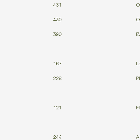
431
O
430
O
390
E
167
L
228
P
121
F
244
Ai