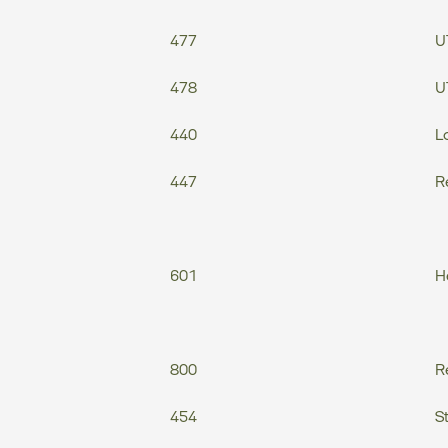
477
U
478
U
440
L
447
R
601
H
800
R
454
S