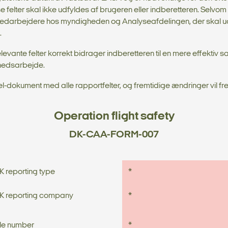
elter skal ikke udfyldes af brugeren eller indberetteren. Selvom fe
 medarbejdere hos myndigheden og Analyseafdelingen, der skal ud
.
levante felter korrekt bidrager indberetteren til en mere effekti
rhedsarbejde.
xcel-dokument med alle rapportfelter, og fremtidige ændringer vil 
Operation flight safety
DK-CAA-FORM-007
K reporting type
*
K reporting company
*
ile number
*