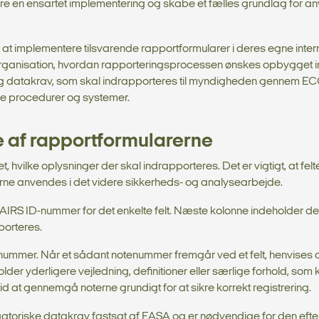
kre en ensartet implementering og skabe et fælles grundlag for a
t implementere tilsvarende rapportformularer i deres egne inter
e organisation, hvordan rapporteringsprocessen ønskes opbygget in
og datakrav, som skal indrapporteres til myndigheden gennem EC
gne procedurer og systemer.
se af rapportformularerne
vet, hvilke oplysninger der skal indrapporteres. Det er vigtigt, at f
rne anvendes i det videre sikkerheds- og analysearbejde.
IRS ID-nummer for det enkelte felt. Næste kolonne indeholder den t
porteres.
enummer. Når et sådant notenummer fremgår ved et felt, henvises der
lder yderligere vejledning, definitioner eller særlige forhold, so
d at gennemgå noterne grundigt for at sikre korrekt registrering.
igatoriske datakrav fastsat af EASA og er nødvendige for den eft