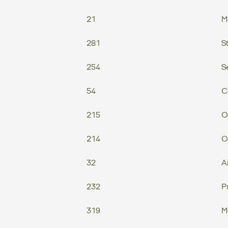
21
M
281
St
254
S
54
C
215
O
214
O
32
A
232
P
319
M