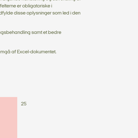
lterne er obligatoriske i
fylde disse oplysninger som led i den
v sagsbehandling samt et bedre
fremgå af Excel-dokumentet.
25