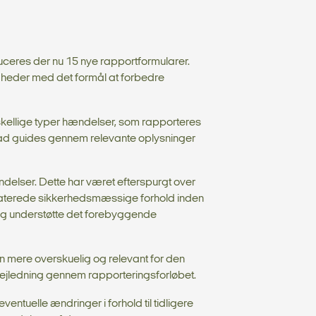
uceres der nu 15 nye rapportformularer.
gheder med det formål at forbedre
forskellige typer hændelser, som rapporteres
 grad guides gennem relevante oplysninger
ndelser. Dette har været efterspurgt over
relaterede sikkerhedsmæssige forhold inden
e og understøtte det forebyggende
n mere overskuelig og relevant for den
 vejledning gennem rapporteringsforløbet.
tuelle ændringer i forhold til tidligere