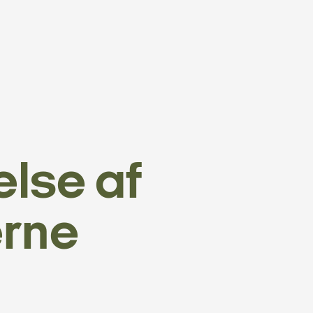
else af
erne