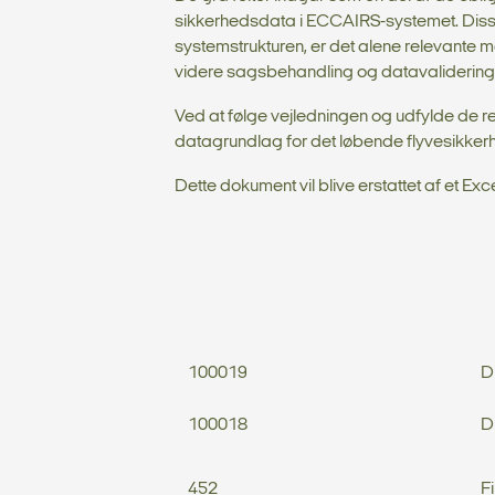
sikkerhedsdata i ECCAIRS-systemet. Disse f
systemstrukturen, er det alene relevante
videre sagsbehandling og datavalidering
Ved at følge vejledningen og udfylde de re
datagrundlag for det løbende flyvesikke
Dette dokument vil blive erstattet af et E
100019
D
100018
D
452
F