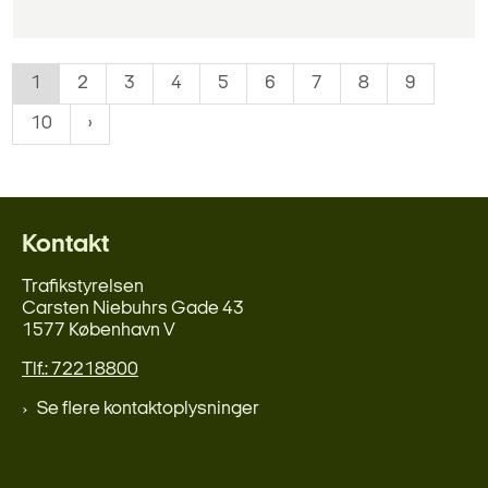
1
2
3
4
5
6
7
8
9
10
Kontakt
Trafikstyrelsen
Carsten Niebuhrs Gade 43
1577 København V
Tlf.: 72218800
Se flere kontaktoplysninger