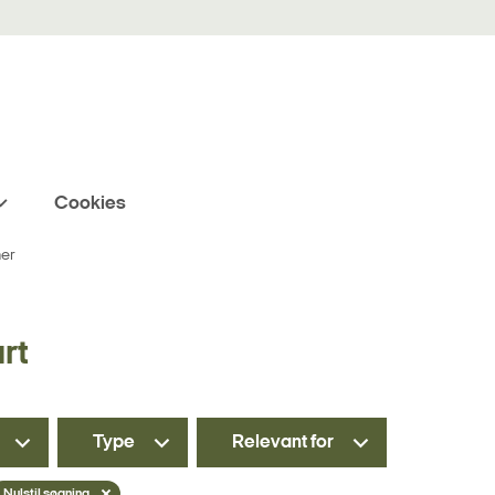
Cookies
ner
rt
Type
Relevant for
Nulstil søgning