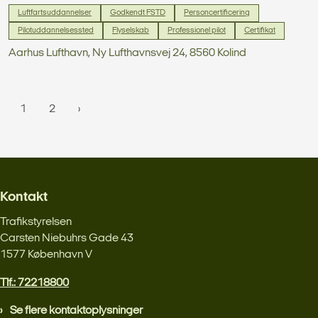
Luftfartsuddannelser
Godkendt FSTD
Personcertificering
Pilotuddannelsessted
Flyselskab
Professionel pilot
Certifikat
Aarhus Lufthavn, Ny Lufthavnsvej 24, 8560 Kolind
1
2
Kontakt
Trafikstyrelsen
Carsten Niebuhrs Gade 43
1577 København V
Tlf.: 72218800
Se flere kontaktoplysninger