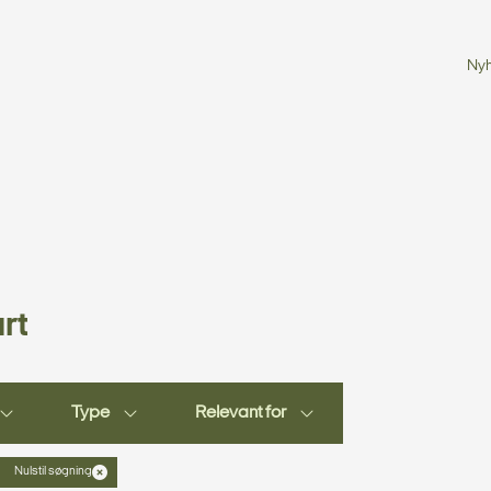
Ny
rt
Type
Relevant for
Nulstil søgning