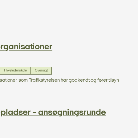
rganisationer
Flyvelederskole
Oversigt
tioner, som Trafikstyrelsen har godkendt og fører tilsyn
yvepladser – ansøgningsrunde